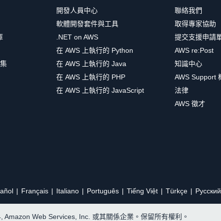
開發人員中心
聯絡我們
軟體開發套件與工具
取得專家協助
庫
.NET on AWS
提交支援申請
在 AWS 上執行的 Python
AWS re:Post
集
在 AWS 上執行的 Java
知識中心
在 AWS 上執行的 PHP
AWS Support
在 AWS 上執行的 JavaScript
法律
AWS 徵才
añol
Français
Italiano
Português
Tiếng Việt
Türkçe
Ρусский
24, Amazon Web Services, Inc. 或其關係企業。保留所有權利。