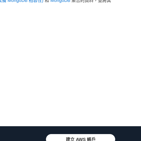
(具備 MongoDB 相容性)
和
MongoDB
集合的資料，並將其
建立 AWS 帳戶