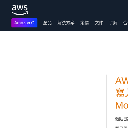
Amazon Q
產品
解決方案
定價
文件
了解
合
跳至主要內容
A
寫入
M
張貼日