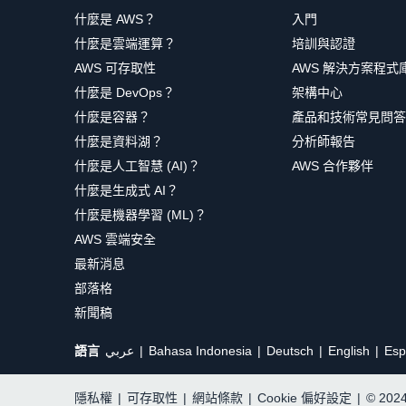
什麼是 AWS？
入門
什麼是雲端運算？
培訓與認證
AWS 可存取性
AWS 解決方案程式
什麼是 DevOps？
架構中心
什麼是容器？
產品和技術常見問答
什麼是資料湖？
分析師報告
什麼是人工智慧 (AI)？
AWS 合作夥伴
什麼是生成式 AI？
什麼是機器學習 (ML)？
AWS 雲端安全
最新消息
部落格
新聞稿
語言
عربي
Bahasa Indonesia
Deutsch
English
Esp
隱私權
|
可存取性
|
網站條款
|
Cookie 偏好設定
|
© 20