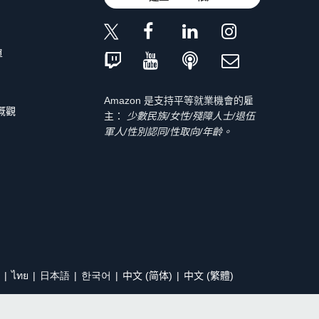
單
Amazon 是支持平等就業機會的雇
 概觀
主：
少數民族/女性/殘障人士/退伍
軍人/性別認同/性取向/年齡。
ไทย
日本語
한국어
中文 (简体)
中文 (繁體)