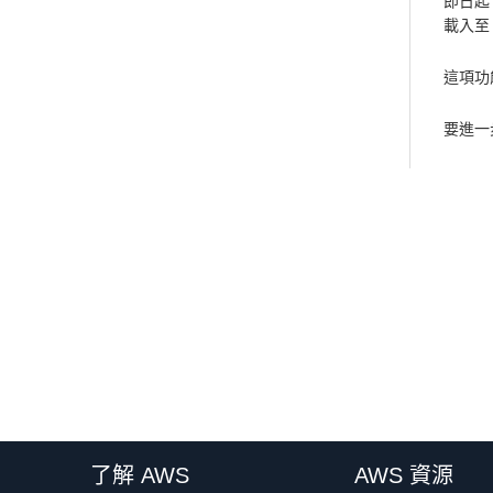
即日起
載入至 
這項功能
要進一
了解 AWS
AWS 資源