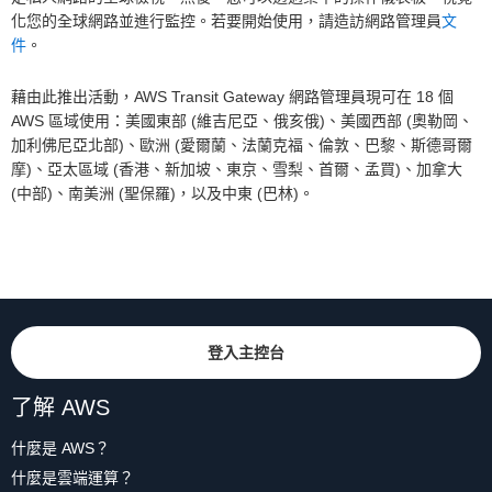
化您的全球網路並進行監控。若要開始使用，請造訪網路管理員
文
件
。
藉由此推出活動，AWS Transit Gateway 網路管理員現可在 18 個
AWS 區域使用：美國東部 (維吉尼亞、俄亥俄)、美國西部 (奧勒岡、
加利佛尼亞北部)、歐洲 (愛爾蘭、法蘭克福、倫敦、巴黎、斯德哥爾
摩)、亞太區域 (香港、新加坡、東京、雪梨、首爾、孟買)、加拿大
(中部)、南美洲 (聖保羅)，以及中東 (巴林)。
登入主控台
了解 AWS
什麼是 AWS？
什麼是雲端運算？