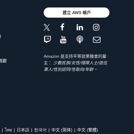
建立 AWS 帳戶
單
Amazon 是支持平等就業機會的雇
 概觀
主：
少數民族/女性/殘障人士/退伍
軍人/性別認同/性取向/年齡。
ไทย
日本語
한국어
中文 (简体)
中文 (繁體)