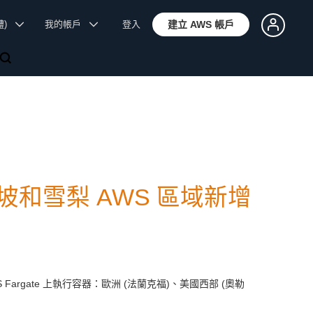
體)
我的帳戶
登入
建立 AWS 帳戶
坡和雪梨 AWS 區域新增
域的 AWS Fargate 上執行容器：歐洲 (法蘭克福)、美國西部 (奧勒