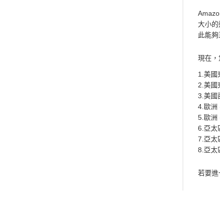
Amazo
大小的運
此能夠直
現在，您
1.美國
2.美國
3.美國
4.歐洲
5.歐洲
6.亞太
7.亞太
8.亞太
若要進一