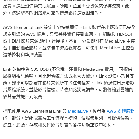
昂貴。這些設備通常很沉重、吵雜，並且需要資源來保持涼爽。此
外，透過壅塞的網路來可靠的傳送影片是很困難的。
AWS Elemental Link 設定十分快速簡便。Link 裝置在出廠時便已完全
設定到您的 AWS 帳戶；只需將裝置連接到電源、IP 網路和 HD-SDI
或 HDMI 影片來源即可。連接後，不到一分鐘即可在 MediaLive 主控
台中自動播放影片，並準備串流給觀賞者。可使用 MediaLive 主控台
遠端控制和監控裝置。
Link 的價格為 995 USD (不含稅、運費和 MediaLive 費用)，可提供
廣播級視訊傳輸，且比起傳統方法成本大大減少。Link 設備小巧且安
靜，幾乎可以部署在影片來源所在的任何位置。Link 透過使用進階影
片壓縮系統，並使影片信號即時依網路狀況調整，可將傳輸到雲端的
影片品質提升到最高。
搭配使用 AWS Elemental Link 與
MediaLive
，後者為
AWS 媒體服務
的一部分，是組成雲端工作流程基礎的一個服務系列，可提供傳輸、
建立、封裝、存放和交付影片所需的各種功能並從中獲利。