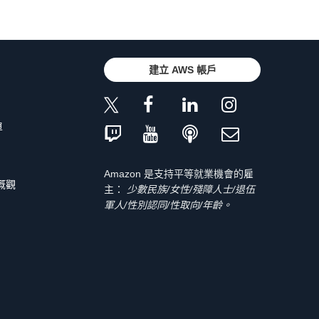
建立 AWS 帳戶
單
Amazon 是支持平等就業機會的雇
 概觀
主：
少數民族/女性/殘障人士/退伍
軍人/性別認同/性取向/年齡。