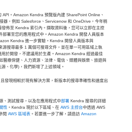
zon Kendra 預覽版內建 SharePoint Online、
 Salesforce、Servicenow 和 OneDrive，今年稍
接發佈至 Kendra 索引內。擷取資料後，您可以立即在主控
署至您的應用程式中。Amazon Kendra 開發人員版本
n Kendra 進一步實驗。Kendra 開發人員版本與
個資料來源搜尋最多 1 萬個可搜尋文件，並在單一可用區域上執
於開發，不建議用於生產。Amazon Kendra 經過最佳
如醫療保健、人力資源、法律、電信、媒體與娛樂、旅遊與
能源、化學)，我們新增了上述領域。
a 的強大功能，且發現相較於現有解決方案，新版本的搜尋準確性和速度出
源、測試搜尋，以及在應用程式中
部署
Kendra 搜尋的詳細
關性
。Kendra 現於以下區域、在
AWS 主控台
中透過 AWS
請參閱
AWS 區域表
。若要進一步了解，請造訪
Amazon