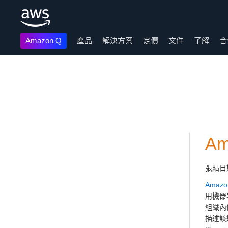
Amazon Q
產品
解決方案
定價
文件
了解
合
跳至主要內容
A
張貼日
Amazo
用機器
組織內
描述該