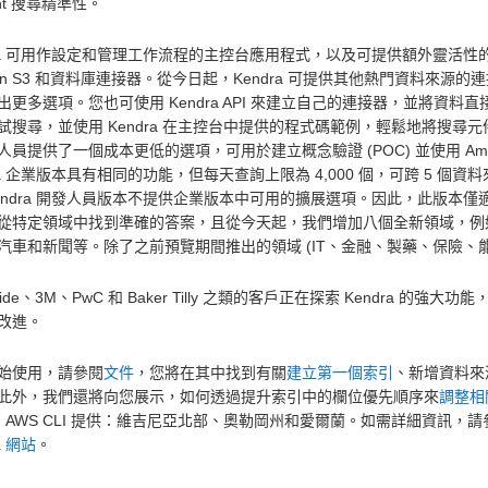
oint 搜尋精準性。
ra 可用作設定和管理工作流程的主控台應用程式，以及可提供額外靈活性的 API。Ama
on S3 和資料庫連接器。從今日起，Kendra 可提供其他熱門資料來源的連接器，例如
出更多選項。您也可使用 Kendra API 來建立自己的連接器，並將資料直
試搜尋，並使用 Kendra 在主控台中提供的程式碼範例，輕鬆地將搜尋元件部
員提供了一個成本更低的選項，可用於建立概念驗證 (POC) 並使用 Amazo
dra 企業版本具有相同的功能，但每天查詢上限為 4,000 個，可跨 5 
endra 開發人員版本不提供企業版本中可用的擴展選項。因此，此版本僅適用
從特定領域中找到準確的答案，且從今天起，我們增加八個全新領域，例
汽車和新聞等。除了之前預覽期間推出的領域 (IT、金融、製藥、保險、
side、3M、PwC 和 Baker Tilly 之類的客戶正在探索 Kendr
改進。
始使用，請參閱
文件
，您將在其中找到有關
建立第一個索引
、新增資料來
此外，我們還將向您展示，如何透過提升索引中的欄位優先順序來
調整相
 和 AWS CLI 提供：維吉尼亞北部、奧勒岡州和愛爾蘭。如需詳細資訊，
a 網站
。