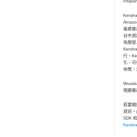
Pinp
Kend
Amaz
後將推
台中測
為開發人
Ken
行。K
化，可
休閒、
Wood
現顯著
若要開
資訊。
SDK
Kendr