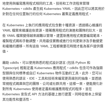
地使用與編寫應用程式相同的工具、技術和工作流程來管理
Kubernetes。cdk8s 產生純 Kubernetes YAML，因此您可以將其用於
針對在任何位置執行的任何 Kubernetes 叢集定義應用程式。
在 Kubernetes 上執行的應用程式包含數十種資源，透過精心維護的
YAML 檔案來維護這些資源。隨著應用程式的演進和團隊的壯大，這
些 YAML 檔案變得越來越難以管理。建置新應用程式需要編寫範本，
複製程式碼和手動調整。共用最佳實務或進行任何更新涉及手動變更
和複雜的遷移。所有這些 YAML 工程都需要花時間才能為客戶提供價
值。
藉助 cdk8s，可以使用熟悉的程式設計語言 (包括 Python 和
Typescript) 輕鬆定義 Kubernetes 應用程式。cdk8s 包含可作為強類
型類與任何標準或自訂 Kubernetes 物件互動的工具。此外，您可以
使用熟悉的語言、IDE、工具和技術來編寫更高級別的抽象，並透過
常規程式碼庫與您的團隊、公司或社群共用。這樣一來，便能簡化針
對所有 Kubernetes 使用者定義和維護應用程式的程序，並在
Kubernetes 宣告式 API 方法的基礎上進行建置，同時從根本上保留
其功能性和靈活性。