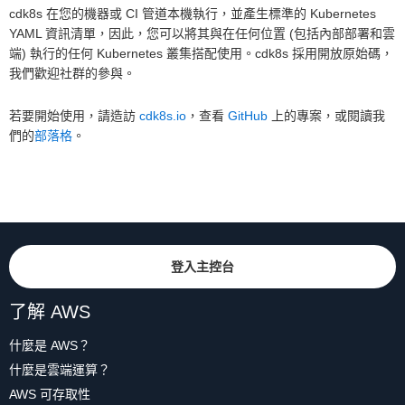
cdk8s 在您的機器或 CI 管道本機執行，並產生標準的 Kubernetes
YAML 資訊清單，因此，您可以將其與在任何位置 (包括內部部署和雲
端) 執行的任何 Kubernetes 叢集搭配使用。cdk8s 採用開放原始碼，
我們歡迎社群的參與。
若要開始使用，請造訪
cdk8s.io
，查看
GitHub
上的專案，或閱讀我
們的
部落格
。
登入主控台
了解 AWS
什麼是 AWS？
什麼是雲端運算？
AWS 可存取性