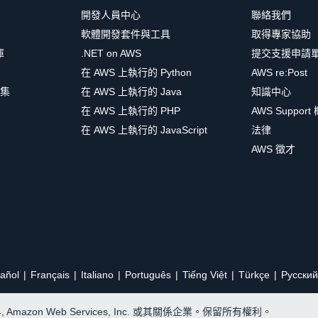
開發人員中心
聯絡我們
軟體開發套件與工具
取得專家協助
庫
.NET on AWS
提交支援申請
在 AWS 上執行的 Python
AWS re:Post
集
在 AWS 上執行的 Java
知識中心
在 AWS 上執行的 PHP
AWS Support
在 AWS 上執行的 JavaScript
法律
AWS 徵才
añol
Français
Italiano
Português
Tiếng Việt
Türkçe
Ρусский
24, Amazon Web Services, Inc. 或其關係企業。保留所有權利。