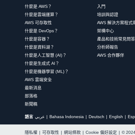
什麼是 AWS？
入門
什麼是雲端運算？
培訓與認證
AWS 可存取性
AWS 解決方案程式
什麼是 DevOps？
架構中心
什麼是容器？
產品和技術常見問答
什麼是資料湖？
分析師報告
什麼是人工智慧 (AI)？
AWS 合作夥伴
什麼是生成式 AI？
什麼是機器學習 (ML)？
AWS 雲端安全
最新消息
部落格
新聞稿
語言
عربي
Bahasa Indonesia
Deutsch
English
Esp
隱私權
|
可存取性
|
網站條款
|
Cookie 偏好設定
|
© 20