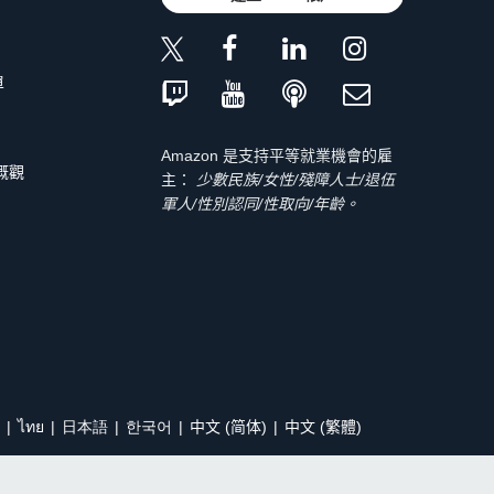
單
Amazon 是支持平等就業機會的雇
 概觀
主：
少數民族/女性/殘障人士/退伍
軍人/性別認同/性取向/年齡。
ไทย
日本語
한국어
中文 (简体)
中文 (繁體)