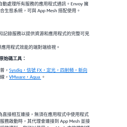
為自動處理所有服務的應用程式通訊。Envoy 擁
態系統，可與 App Mesh 搭配使用。
* – 監控和記錄服務以提供資源和應用程式的完整可見
務以提供應用程式效能的端對端檢視。
放原始碼工具：
普，
Sysdig，信號 FX，
定光，四射頻，新
向
線，
VMware，Aqua
。
務設定為直接相互連接，無須在應用程式中使用程式
啟動時，其代理會連接到 App Mesh 並接