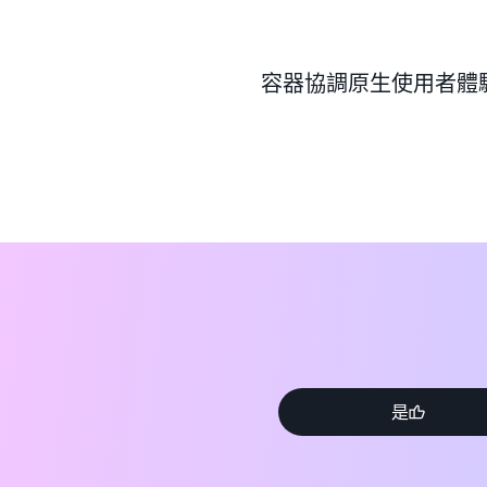
容器協調原生使用者體
App Mesh 能與 Amazon EC
EC2 上執行的 Kubernetes 
Kubernetes 上執行的容器
個微型服務的任務或 pod 
理通訊。服務啟動時，代理會自動
全受管
AWS App Mesh 是一種受
訊，無須安裝或管理應用程式
是