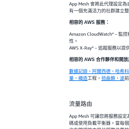
App Mesh 會將此代理設定
有一個充滿活力的社群建立整合生
相容的 AWS 服務：
Amazon CloudWatch
性。
AWS X-Ray* – 追蹤服
相容的 AWS 合作夥伴和開
數據記錄，阿爾
西德
，哈希科
量，織造
工程，
扭曲鎖，波
前
流量路由
App Mesh 可讓您將服
碼或使用負載平衡器。當每個服務