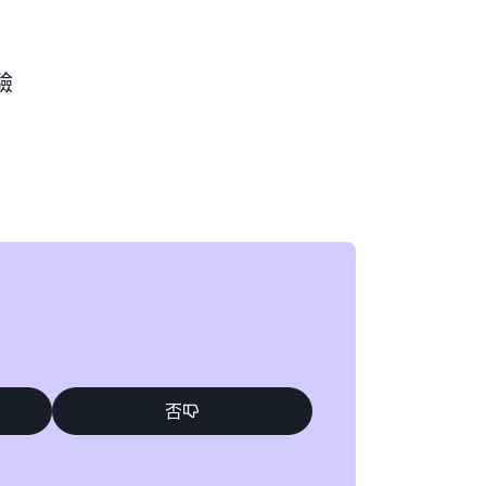
驗
S 管理的服務、Amazon EKS、AWS Fargate、
搭配使用。對於在 ECS、EKS、Fargate 或
化工作負載，您將提供的 App Mesh 代理內含在每
定義中，並將服務的應用程式容器設定為直接與代
簽入並由 App Mesh 進行設定。
管且高度可用的服務。App Mesh 可讓您管理服務通
級基礎設施即可進行通訊管理。
否