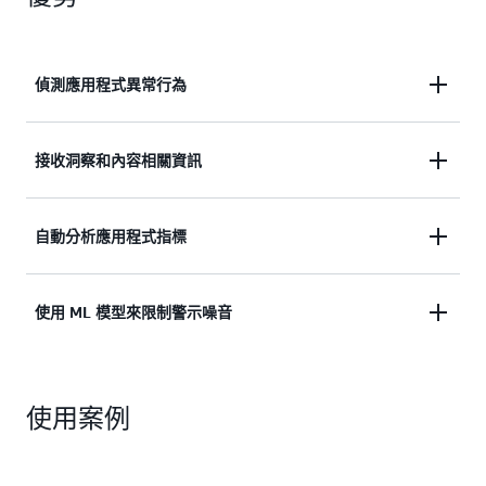
偵測應用程式異常行為
使用基於 Amazon.com 和 AWS 多年卓越運營經驗的
接收洞察和內容相關資訊
機器學習 (ML) 模型，偵測異常應用程式行為。
接收有關異常行為的洞察和內容相關資訊，以及切實
自動分析應用程式指標
進一步了解
可行的補救建議。
自動分析應用程式指標、日誌和事件，以適應不斷變
使用 ML 模型來限制警示噪音
進一步了解
化的行為和系統架構。
使用 ML 模型來限制警示噪音，以便您的團隊可以專
進一步了解
使用案例
注於修復和回應。
進一步了解