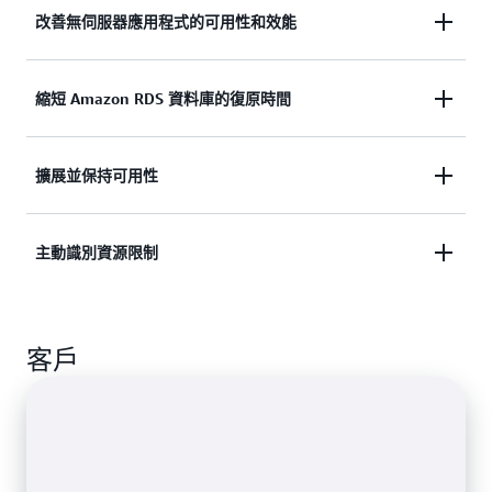
改善無伺服器應用程式的可用性和效能
識別無伺服器應用程式操作問題的早期跡象，並在其
縮短 Amazon RDS 資料庫的復原時間
影響客戶之前對其進行補救。
在 Amazon Relational Database Service (RDS) 中偵
擴展並保持可用性
探索 Amazon DevOps Guru for Serverless
測、評估和修復各種與資料庫相關的問題。
透過自動更新靜態規則和警示節省時間和精力，這樣
主動識別資源限制
探索 Amazon DevOps Guru for RDS
就可以有效地監控複雜且不斷演變的應用程式。
在記憶體、CPU 和磁碟空間等可耗盡資源超過佈建
進一步了解監控應用程式
客戶
容量收到提醒。
進一步了解 AWS 資源管理