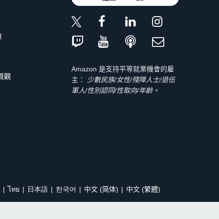
單
Amazon 是支持平等就業機會的雇
 概觀
主：
少數民族/女性/殘障人士/退伍
軍人/性別認同/性取向/年齡。
ไทย
日本語
한국어
中文 (简体)
中文 (繁體)