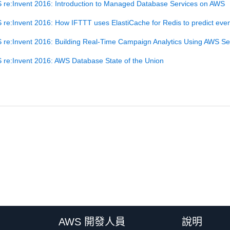
 re:Invent 2016: Introduction to Managed Database Services on AWS
re:Invent 2016: How IFTTT uses ElastiCache for Redis to predict eve
re:Invent 2016: Building Real-Time Campaign Analytics Using AWS Se
 re:Invent 2016: AWS Database State of the Union
AWS 開發人員
說明