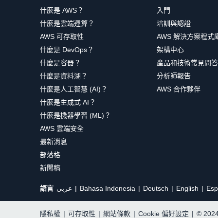
什麼是 AWS？
入門
什麼是雲端運算？
培訓與認證
AWS 可存取性
AWS 解決方案程式
什麼是 DevOps？
架構中心
什麼是容器？
產品和技術常見問答
什麼是資料湖？
分析師報告
什麼是人工智慧 (AI)？
AWS 合作夥伴
什麼是生成式 AI？
什麼是機器學習 (ML)？
AWS 雲端安全
最新消息
部落格
新聞稿
語言
عربي
Bahasa Indonesia
Deutsch
English
Esp
隱私權
|
可存取性
|
網站條款
|
Cookie 偏好設定
|
© 20