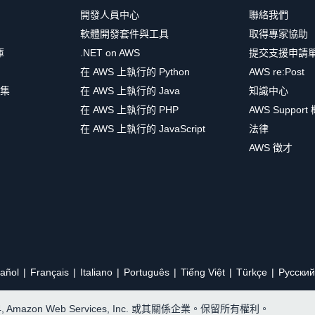
開發人員中心
聯絡我們
軟體開發套件與工具
取得專家協助
庫
.NET on AWS
提交支援申請
在 AWS 上執行的 Python
AWS re:Post
集
在 AWS 上執行的 Java
知識中心
在 AWS 上執行的 PHP
AWS Support
在 AWS 上執行的 JavaScript
法律
AWS 徵才
añol
Français
Italiano
Português
Tiếng Việt
Türkçe
Ρусский
24, Amazon Web Services, Inc. 或其關係企業。保留所有權利。