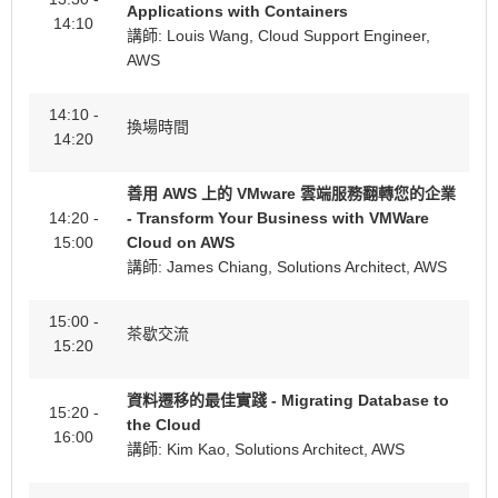
Applications with Containers
14:10
講師: Louis Wang, Cloud Support Engineer,
AWS
14:10 -
換場時間
14:20
善用 AWS 上的 VMware 雲端服務翻轉您的企業
14:20 -
- Transform Your Business with VMWare
15:00
Cloud on AWS
講師: James Chiang, Solutions Architect, AWS
15:00 -
茶歇交流
15:20
資料遷移的最佳實踐 - Migrating Database to
15:20 -
the Cloud
16:00
講師: Kim Kao, Solutions Architect, AWS