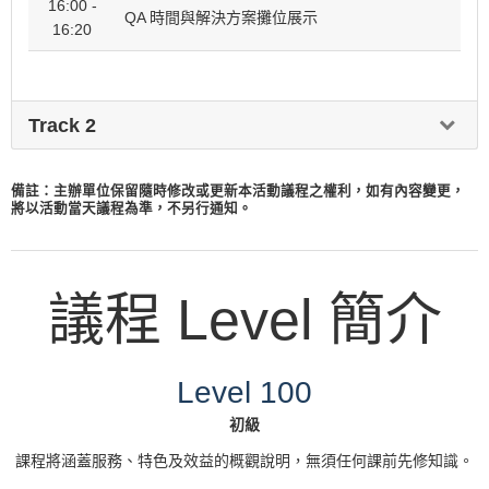
16:00 -
QA 時間與解決方案攤位展示
16:20
Track 2
專題 B: AWS 物聯網與人工智慧 (Level 100 - 200)
備註：主辦單位保留隨時修改或更新本活動議程之權利，如有內容變更，
將以活動當天議程為準，不另行通知。
適合對象：業務決策者、技術決策者/專家、企業
主、開發人員、架構師
議程
時間
議程 Level 簡介
建立創新的現代資料架構，更了解客戶需求 - Get to
11:00 -
Know Your Customers – Build and Innovate
11:40
with a Modern Data Architecture
Level 100
講師: Ivan Cheng, Solutions Architect, AWS
初級
11:40 -
課程將涵蓋服務、特色及效益的概觀說明，無須任何課前先修知識。
換場時間
11:50