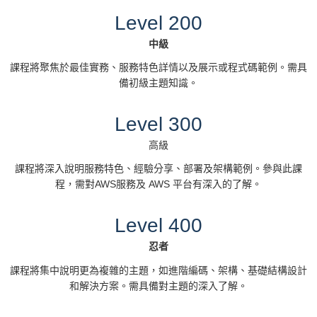
Level 200
以人工智慧推動創新與轉型 - Machine Learning
中級
11:50 -
for Innovation and Transformation
12:30
講師: Yubo Wang, Business Development
課程將聚焦於最佳實務、服務特色詳情以及展示或程式碼範例。需具
Manager, AWS
備初級主題知識。
12:30 -
Level 300
午餐休息時間
13:30
高級
物聯網個案研究：商業與工業領域使用案例 Case
課程將深入說明服務特色、經驗分享、部署及架構範例。參與此課
Studies in IoT – Introducing commercial and
程，需對AWS服務及 AWS 平台有深入的了解。
13:30 -
industrial Use Cases
14:10
講師: Anderson Hsiao, Business Development
Level 400
Manager, AWS
忍者
14:10 -
換場時間
課程將集中說明更為複雜的主題，如進階編碼、架構、基礎結構設計
14:20
和解決方案。需具備對主題的深入了解。
物聯網革新：解鎖產業之商業價值 - IoT Revolution