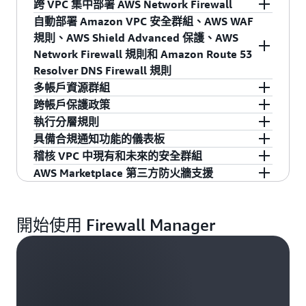
跨 VPC 集中部署 AWS Network Firewall
借助 Firewall Manager，您的安全管理員可以為
自動部署 Amazon VPC 安全群組、AWS WAF
AWS Network Firewall 部署防火牆規則，以從單
規則、AWS Shield Advanced 保護、AWS
一位置控制跨帳戶和 Amazon VPC 進出您網路的
Network Firewall 規則和 Amazon Route 53
流量。對集中設定的規則集所做的任何變更都會
Resolver DNS Firewall 規則
自動部署到您的帳戶和 VPC。這樣，即使在您的
您可以自動對目前已存在或將來建立的 AWS 資源
多帳戶資源群組
組織中建立了新帳戶和 VPC，安全管理員也可以
執行政策，以確保符合整個組織的防火牆規則。
在 AWS Firewall Manager 中，您可以按帳戶、資
跨帳戶保護政策
在整個組織中一致地執行集中授權的防火牆規
AWS Firewall Manager 讓客戶可以對 Application
源類型和標籤對資源進行分組。您的安全團隊可
AWS Firewall Manager 與
AWS Organizations
整
執行分層規則
則。同時，Firewall Manager 還會報告不合規的問
Load Balancer、API 閘道和 Amazon CloudFront
以為特定群組內的所有資源或組織內的帳戶建立
合之後，將自動擷取 AWS 組織中的帳戶清單，讓
AWS Firewall Manager 允許您以分層方式套用保
具備合規通知功能的儀表板
題，包括缺少網路防火牆保護的任何 VPC 和帳
帳戶，套用 AWS WAF 規則以及
AWS WAF 受管規
政策。
您可以進行跨帳戶的資源分組。首先，您要擬定
護政策，因此您可以委派他人建立應用程式特定
AWS Firewall Manager 提供一個視覺化儀表板，
稽核 VPC 中現有和未來的安全群組
戶。
則
。您可以對 Application Load Balancer 或
保護政策，透過政策定義資源群組並將該群組與
規則，同時保留集中執行某些規則的能力。集中
您可以在其中快速查看哪些 AWS 資源受到保護、
使用 AWS Firewall Manager，您可以建立政策來
AWS Marketplace 第三方防火牆支援
Classic Load Balancer、彈性 IP 位址或
您的政策產生關聯。然後，指定政策的範圍，以
套用的規則會受到持續的監控，以防止意外移除
找出不合規的資源，並採取適當的應對措施。當
設定定義允許/禁止哪些安全群組通過您 VPC 的防
AWS Firewall Manager 允許您跨組織中的所有虛
CloudFront 分發套用 AWS Shield Advanced 保
涵蓋一組特定的 AWS 帳戶或所有組織的帳戶。
或被不當處理，因此可確保這些規則能一致地套
組態有任何變更時，您也可以透過 SNS 通知串流
護機制。AWS Firewall Manager 持續監控安全群
擬私有雲端 (VPC)，集中部署和監控 AWS
護。同樣地，您可以使用 AWS Firewall Manager
Firewall Manager 將根據政策範圍，只在帳戶中的
用。
收到通知。
組，以偵測過於寬鬆的規則，並協助改善防火牆
開始使用 Firewall Manager
Marketplace 訂閱的第三方雲端防火牆。該服務是
跨VPC 中您的 EC2 執行個體建立一般主要安全群
資源部署保護。
狀態。您可以取得不合規帳戶和資源的通知，或
一項單一防火牆管理解決方案，用於部署和管理
組。 使用 Firewall Manager，您可以為 VPC 自動
允許 AWS Firewall Manager 直接透過自動修復採
AWS 原生防火牆和 AWS Marketplace 訂閱的第三
部署 Network Firewall 端點和關聯的規則。同
取行動。
方防火牆。即使在您的組織中建立了新帳戶和
時，Firewall Manager 還可讓您將 VPC 與 Route
VPC，您仍然可以自動跨帳戶部署防火牆、關聯規
53 Resolver DNS Firewall 關聯。您可以選擇自動
則和設定 VPC 路由。