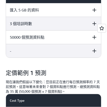
匯入 5 GB 的資料
3 個培訓時數
Pricing
Usage Cost
每 GB 費用為 0.088
5 GB x 每 GB 0.088 USD = 0.44
50000 個預測資料點
Pricing
Usage Cost
USD
USD
3 小時 x 每小時 0.24 USD = 0.72
-
Pricing
Usage Cost
每小時 0.24 USD
USD
前 10 萬個預測資料點的每
Pricing
Usage Cost
50,000 個預測 x 每 1000
1000 個預測資料點為 2
個預測 2 USD = 100 USD
定價範例 1 預測
USD
-
= 101.16 USD
總費用
現在讓我們假設以下變化：您目前正在進行每日預測頻率的 7 天
前預測。這意味著未來會對 7 個資料點進行預測，總預測資料點
為 35 萬 (50,000 個預測 x 7 個資料點)。
Cost Type