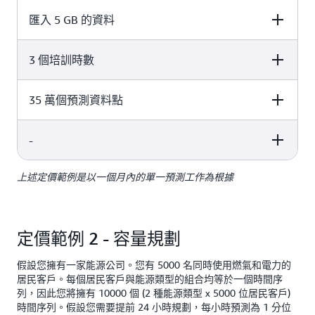
匯入 5 GB 的資料
3 個培訓時數
Pricing
Usage Cost
每 GB 費用為 0.088
5 GB x 每 GB 0.088 USD = 0.44
35 萬個預測資料點
Pricing
Usage Cost
USD
USD
3 小時 x 每小時 0.24 USD = 0.72
-
Pricing
Usage Cost
每小時 0.24 USD
USD
上述定價範例是以一個月內的單一預測工作為根據
Pricing
Usage Cost
100000 x 每 1000 個預測
前 10 萬個預測資料點的每
點 2 USD = 200 USD
1000 個預測資料點為 2
(35 萬 – 10 萬) x 每 1000
USD
-
= 401.16 USD
總費用
個預測點 0.8 USD = 200
定價範例 2 - 容量規劃
USD
後續 90 萬個預測資料點的
假設您擁有一家能源公司。您有 5000 名同時使用燃氣和電力的
每 1000 個預測資料點 0.80
居民客戶。每個居民客戶與能源類型的組合均等於一個時間序
總計 = 200 USD + 200
USD
列，因此您將擁有 10000 個 (2 種能源類型 x 5000 位居民客戶)
USD = 400 USD
時間序列。假設您需要提前 24 小時規劃，每小時預測為 1 分位