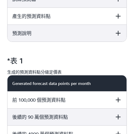
每 GB 費用為
適用於匯入至 Amazon Forecast 的
產生的預測資料點
Pricing
Details
0.088 USD
每 GB 資料。
適用於清理資料、並行訓練多個演
預測說明
Pricing
Details
算法、尋找最佳演算法組合、計算
準確度指標、產生可解釋性影響分
針對每個分位數的每 1,000 個預測
數、監控預測器效能，以及建立預
Pricing
Details
*參閱以下的分級定
資料點產生預測，包括假設分析。
每小時 0.24 USD
測等工作所花費的每個小
*表 1
價表 1
預測資料點會進位至最接近的千位
時。 Amazon Forecast 會並行部署
針對每 1,000 個說明 – 將預測資料
數。
多個執行個體來訓練預測器，因此
點乘以屬性數目 (例如價格或假
生成的預測資料點分級定價表
使用的小時數將超過實際觀察的時
**參閱以下的分級
日)。說明會進位至最接近的千位
鐘時間。
定價表 2
Generated forecast data points per month
數。每個可解釋性工作的限制為
50 個時間序列與 500 個時間點。
前 100,000 個預測資料點
後續的 90 萬個預測資料點
Price per 1000 forecast data points
2.00 USD
Price per 1000 forecast data points