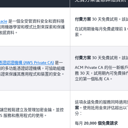
30 天免費試用。該
付費方案
acie
是一個全受管資料安全和資料隱
利用機器學習和模式比對來探索和保護
在試用期後每月免費處理前
1
的敏感資料。
索。
30 天免費試用。該
付費方案
證認證機構 (AWS Private CA)
是一
ACM Private CA 的任一
用的多功能憑證認證機構，可協助組織
務 30 天，試用期內可免費
憑證來保護其應用程式和裝置的安全。
立的第一個私有 CA。
這項永遠免費的服務同時適用
。使用抵用金來評估超出以
案
讓您輕鬆建立及管理加密金鑰，並控
分：
WS 服務和應用程式的使用。
每月
20,000 個免費請求