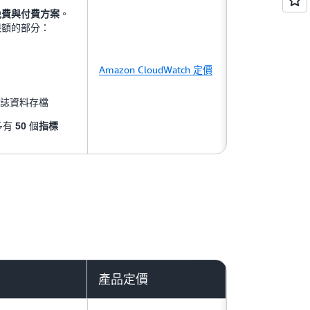
。
免費與付費方案
限額的部分：
Amazon CloudWatch 定價
日誌資料存檔
多有
個
50
指標
產品定價