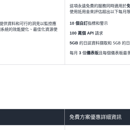
這項永遠免費的服務同時適用於
使用抵用金來評估超出以下每月
指標和警示
提供資料和可行的洞見以監控應
10 個自訂
個系統的效能變化、最佳化資源使
請求
100 萬個 API
的日誌資料擷取和 5GB 的
5GB
每月
個
且每個儀表板最
3
儀表板
免費方案優惠詳細資訊