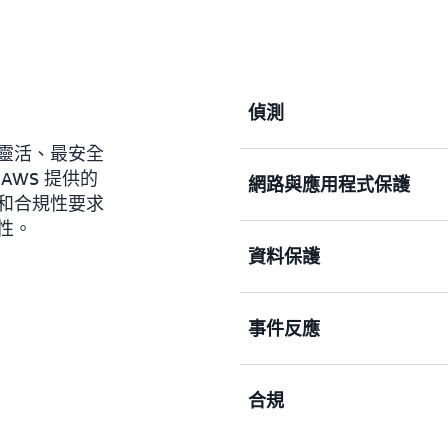
偵測
靈活、最安全
WS 提供的
網路與應用程式保護
持續監控網路活動和帳戶行
和合規性要求
性。
進一步了解
資料保護
在所有網路控制點執行精細
進一步了解
事件反應
在雲端中建置完善的資料保
進一步了解
合規
調查潛在的安全問題並自動