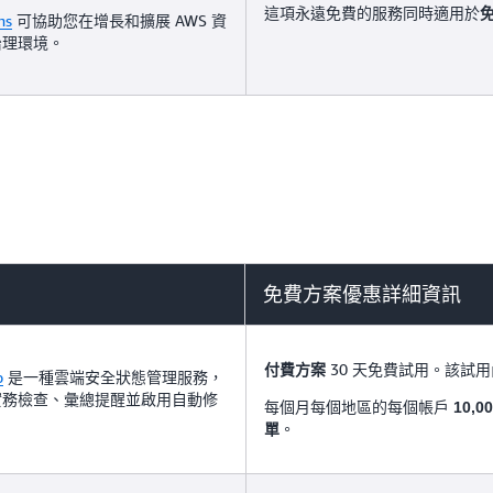
這項永遠免費的服務同時適用於
ns
可協助您在增長和擴展 AWS 資
治理環境。
免費方案優惠詳細資訊
30 天免費試用。該試
付費方案
b
是一種雲端安全狀態管理服務，
實務檢查、彙總提醒並啟用自動修
每個月每個地區的每個帳戶
10,
。
單