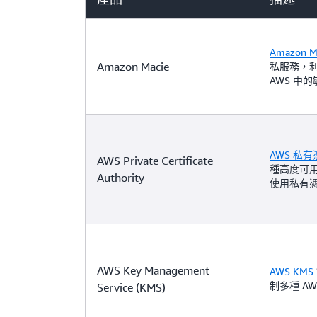
Amazon M
Amazon Macie
私服務，
AWS 中
AWS 私有憑
AWS Private Certificate
種高度可
Authority
使用私有
AWS Key Management
AWS KMS
制多種 A
Service (KMS)