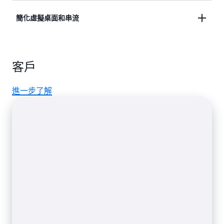
無需 SQL 企業授權，即可執行高可用性 Microsoft
簡化虛擬桌面和串流
SQL Server 資料庫工作負載。
將使用者設定檔資料存放在可從 Amazon
客戶
WorkSpaces 和 Amazon AppStream 2.0 存取的共享
持久性儲存上。
進一步了解