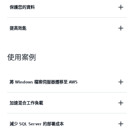
透過全面的 SMB 支援，為 Windows 應用程式提供高
保護您的資料
度可用、高效能的儲存。
透過加密、檔案存取稽核和自動備份等功能來加強資
提高效能
探索更多
料防護。
提升應用程式的效能，並提供低於一毫秒的延遲和高
查看方式
使用案例
輸送量。
了解如何操作
將 Windows 檔案伺服器遷移至 AWS
在維持應用程式相容性的同時，將 Windows 型檔案
加速混合工作負載
伺服器移至 AWS。
透過
Amazon FSx File Gateway
低延遲存取全受管檔
減少 SQL Server 的部署成本
案共享，合併雲端的內部部署儲存