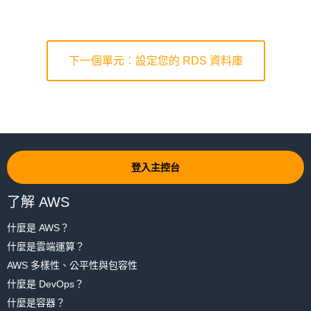
有些適合於記憶體密集型工作負載，例如資料庫和快取，而另一些則
適合於運算繁重的工作負載，例如影像處理或影片編碼。
安全群組是網路規則，描述允許您的 EC2 執行個體使用的網路流量
現在可以啟動您的 EC2 執行個體。按一下藍色的
啟動
按鈕，以建立
類型。您要對您的執行個體允許兩種類型的流量：
Amazon EC2 可讓您透過
AWS 免費方案
每月執行 t2.micro 執行個體
您的 EC2 執行個體。
750 小時。為此實驗室選擇此選項，這樣就不會產生任何費用。
● 來自您目前 IP 地址的
SSH
流量，以便您可以使用 SSH 通訊協
下一個單元︰設定您的 RDS 資料庫
定，登入 EC2 執行個體並設定 WordPress；
● 來自所有 IP 地址的
HTTP
通訊，以便使用者可以檢視您的
WordPress 網站。
若要進行設定，請按一下檢閱頁面上的
編輯安全群組
連結。
登入主控台
了解 AWS
什麼是 AWS？
(按一下以放大)
什麼是雲端運算？
(按一下以放大)
AWS 多樣性、公平性與包容性
您將看到有關如何為執行個體設定金鑰對的詳細資訊。您將對執行個
什麼是 DevOps？
體使用
SSH
金鑰對，這讓您能夠在伺服器上執行命令。
選擇 t2.micro 執行個體後，按一下藍色的
檢閱並啟動
按鈕，以略過一
什麼是容器？
些進階組態設定步驟。
為您的執行個體建立新的金鑰對，並為其命名。然後按一下
下載金鑰