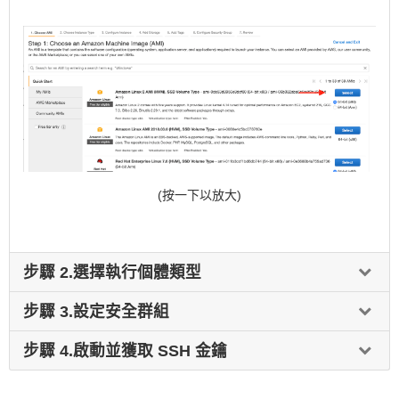
(按一下以放大)
步驟 2.選擇執行個體類型
步驟 2.選擇執行個體類型
步驟 3.設定安全群組
在 EC2 精靈的第二個畫面上，您將選擇一個 EC2 執行個體類型。執
步驟 3.設定安全群組
步驟 4.啟動並獲取 SSH 金鑰
行個體類型是 CPU、記憶體 (RAM)、儲存和網路容量的特定組態。
按一下
檢閱並啟動
按鈕之後，您將進入「檢閱執行個體啟動」螢幕。
步驟 4.啟動並獲取 SSH 金鑰
AWS 擁有
種類繁多的執行個體類型
，可以覆蓋許多不同的工作負載。
您需要在啟動執行個體之前再設定一項。