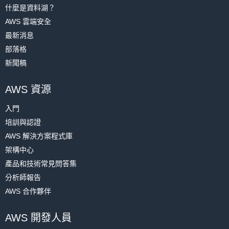
什麼是資料湖？
對
按鈕，將 .pem 檔案下載至您的機器上，您會在下一個單元中使用
(按一下以放大)
AWS 雲端安全
該檔案。
最新消息
則會顯示安全群組中的目前規則。
部落格
設定了一項 SSH 規則，但其允許從任何 IP 地址進行 SSH 存取。在
新聞稿
來源
下按一下，以將其限制為您目前的 IP 地址。
AWS 資源
入門
培訓與認證
AWS 解決方案程式庫
架構中心
產品和技術常見問答集
(按一下以放大)
分析師報告
AWS 合作夥伴
然後，您需要新增規則以允許 HTTP 通訊。按一下
新增規則
。
AWS 開發人員
(按一下以放大)