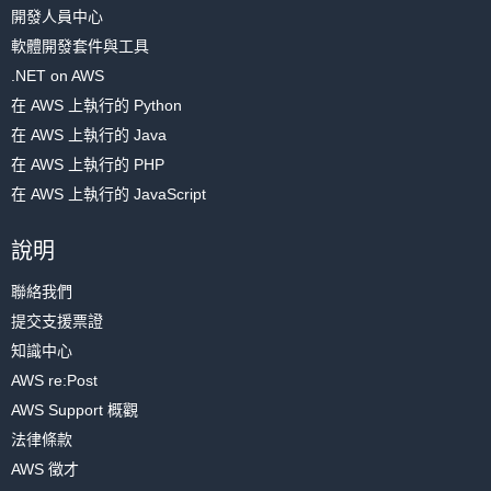
開發人員中心
下載金鑰對後，按一下藍色的
啟動執行個體
按鈕，以啟動 EC2 執行
軟體開發套件與工具
個體。
.NET on AWS
在 AWS 上執行的 Python
在 AWS 上執行的 Java
(按一下以放大)
在 AWS 上執行的 PHP
在 AWS 上執行的 JavaScript
在顯示的新規則中，按一下
類型
欄下的下拉式清單。選取
HTTP
，其
說明
會自動填充 HTTP 規則的預設值。
聯絡我們
提交支援票證
知識中心
AWS re:Post
(按一下以放大)
AWS Support 概觀
法律條款
設置安全群組規則後，在
安全群組名稱
輸入方塊中為安全群組命名。
AWS 徵才
將群組命名為 “wordpress” 以便尋找。
(按一下以放大)