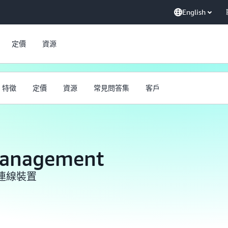
English
定價
資源
特徵
定價
資源
常見問答集
客戶
Management
連線裝置