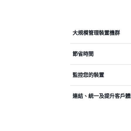
大規模管理裝置機群
節省時間
快速加入並將您的裝置組織
流程更新。管理機群的健康
和重新啟動。
監控您的裝置
透過根據特定屬性篩選您的
間。
連結、統一及提升客戶體
安全地遠端監控您的裝置機
推送更新。
建置可在 ZigBee、Z-Wav
解決方案，讓使用者能夠透