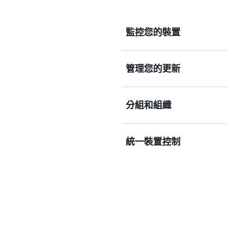
造商)，無論是雲端還是本
監控您的裝置
管理您的更新
監控設備的中繼資料並使用
態或異常行為。
分組和組織
進一步了解監控
執行批量更新，控制無線更新
自動更新定義連續任務。
統一裝置控制
建立裝置的邏輯群組，例如
進一步了解遠端管理
可組織和定位您的機群以執
無論您的感應器、相機和設備使用 
進一步了解裝置分組
定，都能順暢地控制。建置 
裝置之間的差距。使用雲端
的應用程式中，讓您的智慧