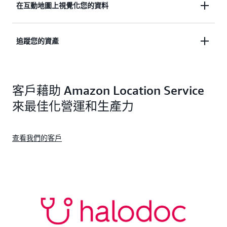
使用旅行時間、距離、道路特徵和即時交通，確定出
在互動地圖上視覺化您的資料
發地和目的地之間的最佳交付路線，以降低運輸成本
並改善準時交付。
將地圖建置到您的應用程式中，建立以位置為基礎的
追蹤您的資產
體驗。視覺化商務位置、搜尋景點，並協助使用者尋
找特定地址。啟用無縫位置共享和地理標籤功能，吸
提高財產、人員和供應鏈資源的透明度和可追溯性，
引您的客戶。
客戶藉助 Amazon Location Service
以最佳化使用率、改善資料驅動的決策，以及降低成
本驅動風險。
來最佳化營運和生產力
查看我們的客戶