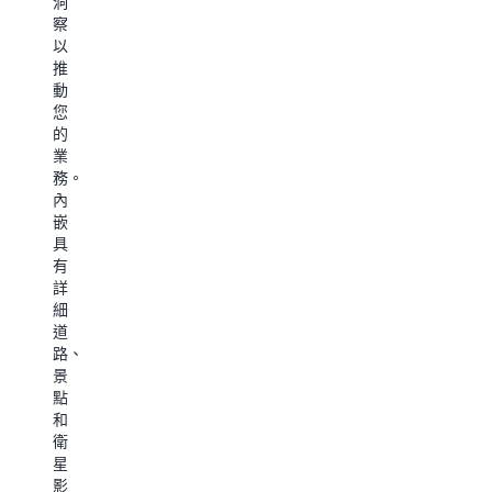
洞
和
發
高
對
察
篩
提
效
端
以
選
醒
路
可
推
地
讓
線、
視
動
點、
您
簡
性。
您
企
能
化
將
的
業
夠
交
資
業
和
回
付
料
務。
位
應
並
轉
內
置。
事
降
換
嵌
透
件
低
為
具
過
並
成
可
有
自
降
本。
行
詳
動
低
計
的
細
完
風
算
洞
道
成
險
卡
察，
路、
簡
知
車
以
景
化
道
限
提
點
地
車
制
高
和
址
輛
的
資
衛
輸
或
特
產
星
入，
人
定
利
影
以