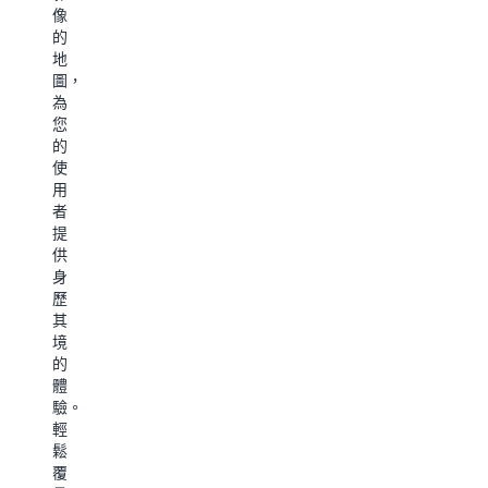
員
路
用
像
提
何
線，
率、
的
高
時
確
簡
地
生
離
保
化
圖，
產
開
以
生
為
力
限
最
產
您
和
制
佳
力
的
資
區
順
並
使
料
域
序
最
用
完
篩
停
佳
者
整
選
車，
化
提
性。
相
並
營
供
透
關
視
運
身
過
活
覺
效
歷
動
動
化
率。
其
態
簡
行
境
搜
化
駛
的
尋
進
成
車
體
功
一
本
輛
驗。
能，
步
管
的
輕
讓
了
理
GPS
鬆
使
並
解
追
覆
用
最