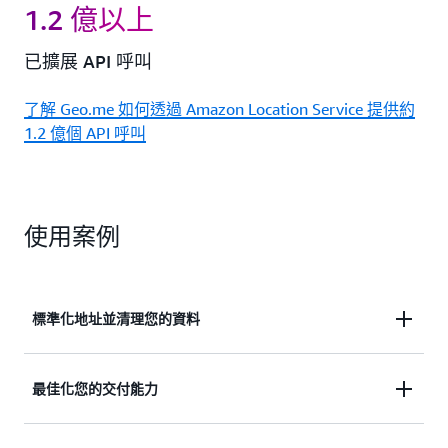
1.2 億以上
已擴展 API 呼叫
了解 Geo.me 如何透過 Amazon Location Service 提供約
1.2 億個 API 呼叫
使用案例
標準化地址並清理您的資料
確保地址資料的格式一致。更正任何拼寫和縮寫錯
最佳化您的交付能力
誤，並消除資料集中的重複項目。了解您的客戶在哪
裡，以正確地告知資源規劃、行銷活動和成功交付。