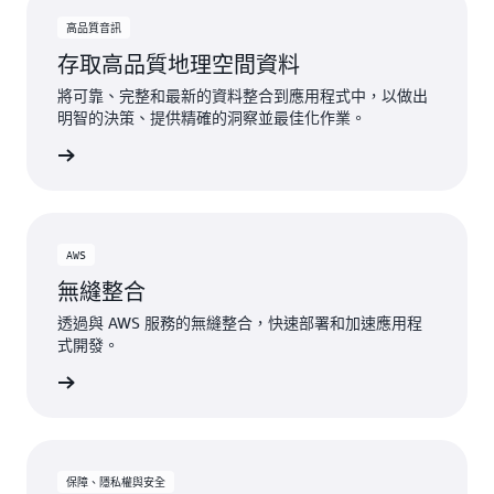
地
化
了
理
高品質音訊
使
解
柵
用
存取高品質地理空間資料
路
欄
者
將可靠、完整和最新的資料整合到應用程式中，以做出
線
體
明智的決策、提供精確的洞察並最佳化作業。
驗。
一步了解
進
一
步
了
AWS
解
無縫整合
地
透過與 AWS 服務的無縫整合，快速部署和加速應用程
點
式開發。
一步了解
保障、隱私權與安全