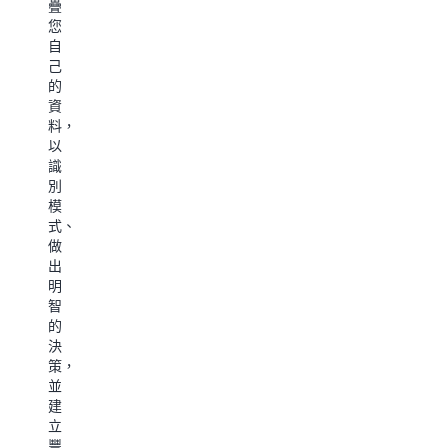
蹤。
追
疊
者
佳
計
蹤
您
能
化
算
自
器
夠
作
多
己
更
業
個
的
快
解
起
資
地
鎖
點
料，
找
端
和
以
到
對
終
識
他
端
點
別
們
可
位
模
需
視
置
式、
要
性
之
做
的
並
間
出
內
將
的
明
容。
資
最
智
整
料
佳
的
合
轉
路
決
以
換
線，
策，
位
為
並
並
置
可
透
建
為
行
過
立
基
的
視
豐