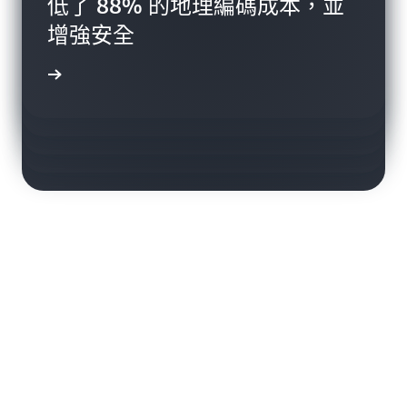
低了 88% 的地理編碼成本，並
電子商務和郵政供應商 PostNL
Coolstays 度假租賃網站，在圖
增強安全
Geo.me 使用卡車和預存地址的
Jollibee Group 在 34 個國家/地
監控籃車並降低營運成本
磚載入速度提高了 28%，成本
矩陣路線來降低 90% 的成本
案例研究
區擁有 17 個品牌和 6,300 多家
降低了 50%
成功案例
商店。
案例研究
成功案例
成功案例