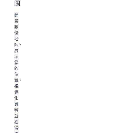
資
圖
應
生
產
用
產
的
建
程
力
即
置
時
數
式
利
追
位
用
蹤
地
根
即
和
圖，
據
利
時
監
展
鄰
用
交
控，
示
近
以
通、
進
您
性、
位
車
而
的
類
置
輛
達
位
別
為
限
成
置、
和
基
制
商
視
名
礎
和
業
覺
稱，
的
沿
營
化
快
監
路
運
資
速
控
導
和
料
搜
來
航
資
並
尋、
自
來
源
獲
顯
動
規
的
得
示
觸
劃
端