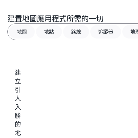
建置地圖應用程式所需的一切
地圖
地點
路線
追蹤器
地
建
利
最
即
立
用
佳
時
引
地
化
追
人
點
路
蹤
入
搜
線，
資
勝
尋
最
產
的
提
大
實
地
升
化
現