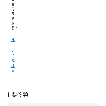
礎
洞
覺
富
的
察
化
的
功
進
可
互
能，
而
停
動
例
改
留
體
如
善
的
驗。
POI、
資
服
地
產
務
理
進
利
區
編
一
用
來
碼
率
步
做
和
和
了
出
反
生
更
解
向
產
明
地
地
力
智
圖
理
的
編
決
進
碼，
策。
以
一
提
步
主要優勢
供
進
了
個
一
解
人
步