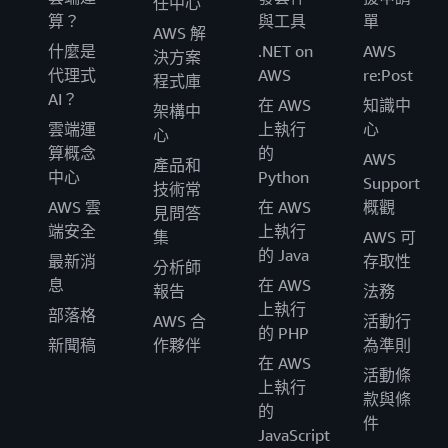
任中心
算？
與工具
單
AWS 解
什麼是
.NET on
AWS
決方案
代理式
AWS
re:Post
程式庫
AI？
在 AWS
知識中
架構中
雲端運
上執行
心
心
算概念
的
AWS
產品和
中心
Python
Support
技術常
AWS 雲
在 AWS
概觀
見問答
端安全
上執行
集
AWS 可
的 Java
最新消
存取性
分析師
息
在 AWS
報告
法務
上執行
部落格
AWS 合
活動行
的 PHP
新聞稿
作夥伴
為準則
在 AWS
活動條
上執行
款與條
的
件
JavaScript