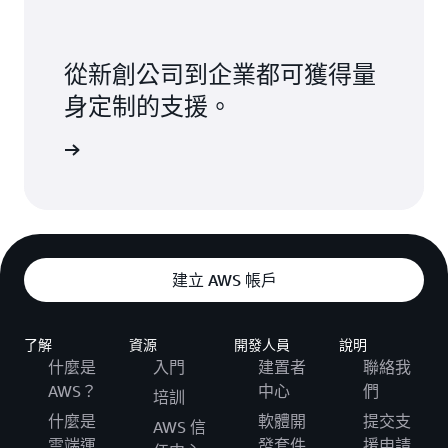
從新創公司到企業都可獲得量
身定制的支援。
聯絡我們
建立 AWS 帳戶
了解
資源
開發人員
說明
什麼是
入門
建置者
聯絡我
AWS？
中心
們
培訓
什麼是
軟體開
提交支
AWS 信
雲端運
發套件
援申請