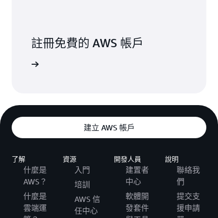
註冊免費的 AWS 帳戶
註冊
建立 AWS 帳戶
了解
資源
開發人員
說明
什麼是
入門
建置者
聯絡我
AWS？
中心
們
培訓
什麼是
軟體開
提交支
AWS 信
雲端運
發套件
援申請
任中心