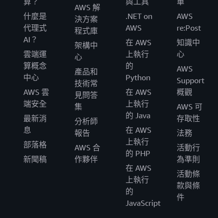
算？
與工具
單
AWS 解
什麼是
.NET on
AWS
決方案
代理式
AWS
re:Post
程式庫
AI？
在 AWS
知識中
架構中
雲端運
上執行
心
心
算概念
的
AWS
產品和
中心
Python
Support
技術常
AWS 雲
在 AWS
概觀
見問答
端安全
上執行
集
AWS 可
的 Java
最新消
存取性
分析師
息
在 AWS
報告
法務
上執行
部落格
AWS 合
活動行
的 PHP
新聞稿
作夥伴
為準則
在 AWS
活動條
上執行
款與條
的
件
JavaScript