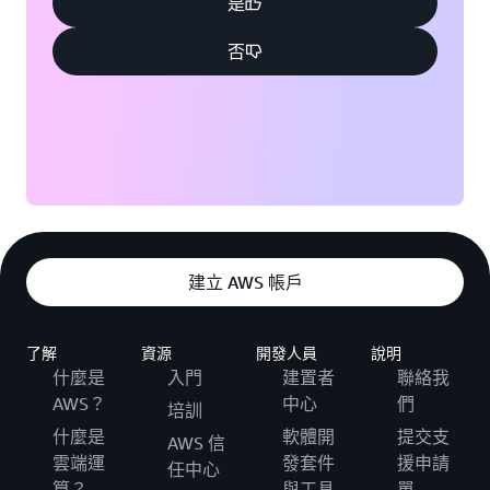
是
否
建立 AWS 帳戶
了解
資源
開發人員
說明
什麼是
入門
建置者
聯絡我
AWS？
中心
們
培訓
什麼是
軟體開
提交支
AWS 信
雲端運
發套件
援申請
任中心
算？
與工具
單