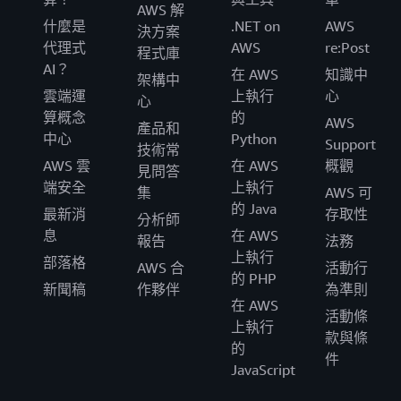
AWS 解
什麼是
.NET on
AWS
決方案
代理式
AWS
re:Post
程式庫
AI？
在 AWS
知識中
架構中
雲端運
上執行
心
心
算概念
的
AWS
產品和
中心
Python
Support
技術常
AWS 雲
在 AWS
概觀
見問答
端安全
上執行
集
AWS 可
的 Java
最新消
存取性
分析師
息
在 AWS
報告
法務
上執行
部落格
AWS 合
活動行
的 PHP
新聞稿
作夥伴
為準則
在 AWS
活動條
上執行
款與條
的
件
JavaScript