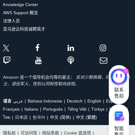
Knowledge Center
AWS Support 概览
法律人员
亚马逊云科技诚聘英才
1
Amazon 是一个倡导机会均等的雇主：
反对少数族裔、妇女、残疾人
士、退伍军人、性别认同和性取向歧视。
联系

售前
语言
عربي
Bahasa Indonesia
Deutsch
English
Español
Français
Italiano
Português
Tiếng Việt
Türkçe
Ρусский
ไทย
日本語
한국어
中文 (简体)
中文 (繁體)
智能

隐私权
|
可访问性
|
网站条款
|
Cookie 首选项
|
售后