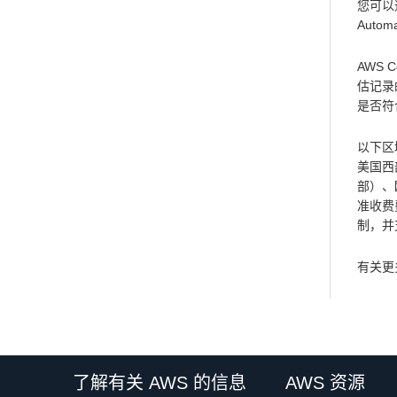
您可以通
Auto
AWS
估记录
是否符
以下区
美国西
部）、
准收费费
制，并
有关更
了解有关 AWS 的信息
AWS 资源