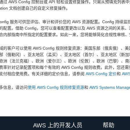
过 AWS Config 控制台或 API 轻松设置修复操作。只需从预填充列表中选
mation 文档创建自己的自定义修复操作。
 Config 服务可供您评估、审计和评价您的 AWS 资源配置。Config 
的配置。借助 Config，您可以查看配置更改以及 AWS 资源之间的
合内部指南中所指定的配置要求。如此一来，您将能够简化合规性审核、
域的客户可以使用 AWS Config 规则修复资源：美国东部（俄亥俄
部（俄勒冈）、亚太地区（孟买）、亚太地区（首尔）、亚太地区（新加
欧洲（法兰克福）、欧洲（爱尔兰）、欧洲（伦敦）、欧洲（巴黎）、南美洲（
率针对记录配置项和每个有效的 AWS Config 规则收费。此外，您还需要遵循 AW
支付相应使用费。有关详细的定价信息，请参阅
AWS Config 定价
和
AWS
多信息，请访问
使用 AWS Config 规则修复资源
和
AWS Systems Manage
AWS 上的开发人员
帮助