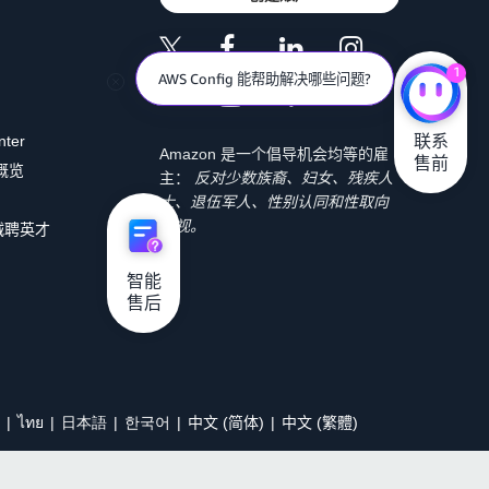
1
AWS Config 能帮助解决哪些问题?
联系

nter
Amazon 是一个倡导机会均等的雇
售前
 概览
主：
反对少数族裔、妇女、残疾人
士、退伍军人、性别认同和性取向
歧视。
诚聘英才
智能

售后
ไทย
日本語
한국어
中文 (简体)
中文 (繁體)