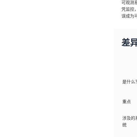
可观测
凭监控
误成为
差
是什么
重点
涉及的
统