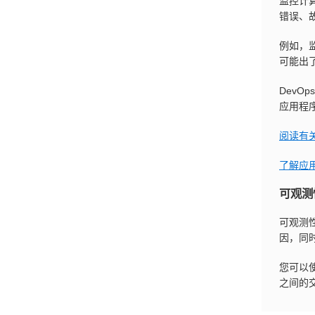
监控计
错误、
例如，
可能出
DevO
应用程
阅读有
了解应
可观测
可观测
因，同
您可以
之间的