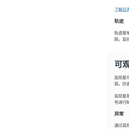
了解日
轨迹
轨迹是
踪。监
可
监控是
容。历
监控是
号进行
异常
通过监