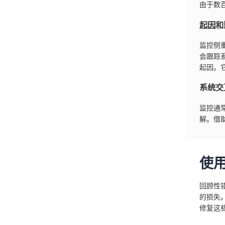
由于数
起因和
监控侧
会跟踪
起因。
系统交
监控通
解。借
使
回顾性
的损失
修复这