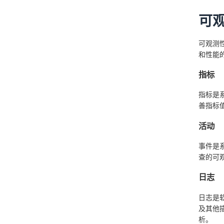
可
可观测
和性能
指标
指标是
善指标
活动
事件是
查的可
日志
日志是
及其他
析。