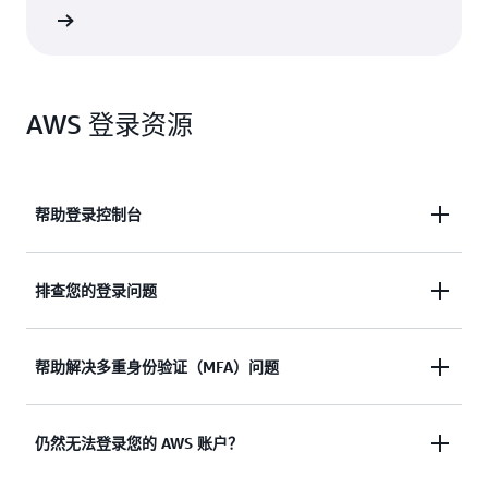
支持选项
AWS 登录资源
帮助登录控制台
需要协助，以便登录 AWS 管理控制台？
排查您的登录问题
查看文档
尝试登录，但凭证无效？ 或者没有访问 AWS 根用户
帮助解决多重身份验证（MFA）问题
账户的凭证？
丢失或无法使用 Multi-Factor Authentication (MFA)
仍然无法登录您的 AWS 账户？
查看解决方案
设备