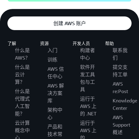
创建 AWS 账户
了解
资源
开发人员
帮助
什么是
入门
构建者
联系我
AWS？
中心
们
训练
什么是
软件开
提交支
AWS 信
云计
发工具
持工单
任中心
算？
包与工
AWS
AWS 解
具
什么是
re:Post
决方案
代理式
运行于
库
Knowledge
人工智
AWS 上
Center
架构中
能？
的 .NET
心
AWS
云计算
运行于
Support
产品和
概念中
AWS 上
概述
技术常
心
的