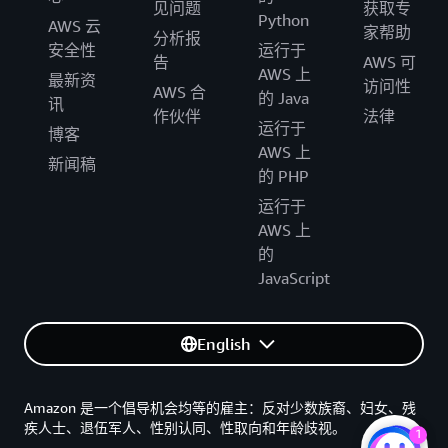
见问题
获取专
Python
AWS 云
家帮助
分析报
安全性
运行于
告
AWS 可
AWS 上
最新资
访问性
AWS 合
的 Java
讯
作伙伴
法律
运行于
博客
AWS 上
新闻稿
的 PHP
运行于
AWS 上
的
JavaScript
English
Amazon 是一个倡导机会均等的雇主：反对少数族裔、妇女、残
疾人士、退伍军人、性别认同、性取向和年龄歧视。
1