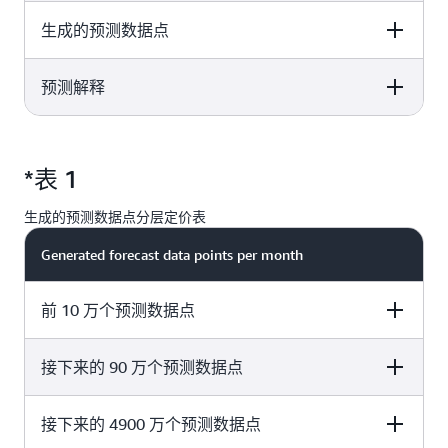
适用于导入到 Amazon Forecast 的
生成的预测数据点
Pricing
Details
0.088 美元/GB
每 GB 数据。
适用于清理数据、并行训练多种算
预测解释
Pricing
Details
法、找到最佳算法组合、计算精度
指标、生成可解释性影响评分、监
适用于在每个分位数生成预测所用
控预测器性能和创建预测所需的时
Pricing
Details
每小时 0.24 美元
*参见下面的分层定
的每 1000 个预测数据点，包括假
间。 Amazon Forecast 并行部署多
*表 1
价表 1
设分析。预测数据点舍入到最接近
个实例来训练预测器，因此使用的
适用于每 1000 个解释 — 预测数
的千位数。
小时数将超过观察到的实际时钟时
据点乘以属性数量（例如价格或节
生成的预测数据点分层定价表
间。
**参见下面的分层
假日）。解释舍入到最接近的千位
Generated forecast data points per month
定价表 2
数。每个可解释性作业都存在 50
个时间序列和 500 个时间点的限
制。
前 10 万个预测数据点
接下来的 90 万个预测数据点
Price per 1000 forecast data points
2.00 美元
接下来的 4900 万个预测数据点
Price per 1000 forecast data points