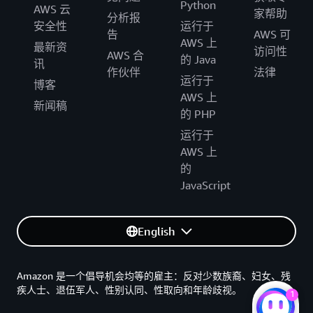
Python
AWS 云
家帮助
分析报
安全性
运行于
告
AWS 可
AWS 上
最新资
访问性
AWS 合
的 Java
讯
作伙伴
法律
运行于
博客
AWS 上
新闻稿
的 PHP
运行于
AWS 上
的
JavaScript
English
Amazon 是一个倡导机会均等的雇主：反对少数族裔、妇女、残
疾人士、退伍军人、性别认同、性取向和年龄歧视。
1