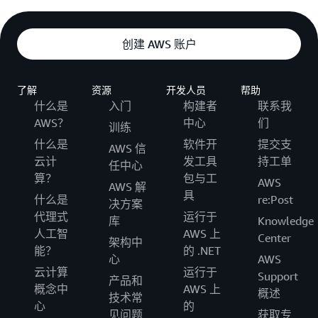
创建 AWS 账户
了解
资源
开发人员
帮助
什么是
入门
构建者
联系我
AWS？
中心
们
训练
什么是
软件开
提交支
AWS 信
云计
发工具
持工单
任中心
算？
包与工
AWS
AWS 解
具
什么是
re:Post
决方案
代理式
运行于
库
Knowledge
人工智
AWS 上
Center
架构中
能？
的 .NET
心
AWS
云计算
运行于
Support
产品和
概念中
AWS 上
概述
技术常
心
的
见问题
获取专