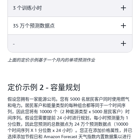
3 个训练小时
Pricing
Usage Cost
0.088 美元/GB
5GB x 0.088 美元/GB = 0.44 美元
35 万个预测数据点
Pricing
Usage Cost
3 小时 x 每小时 0.24 美元 = 0.72
-
Pricing
Usage Cost
每小时 0.24 美元
美元
上面的定价示例基于一个月内的单项预测作业
Pricing
Usage Cost
10 万 x 每 1000 个预测
前 10 万个预测数据点，每
点 2 美元 = 200 美元
1000 个预测数据点 2 美元
（35 万 – 10 万）x 每
-
= 401.16 美元
总费用
1000 个预测点 0.8 美元
定价示例 2 - 容量规划
= 200 美元
接下来的 90 万个预测数据
假设您拥有一家能源公司。您有 5000 名居民客户同时使用燃气
点，每 1000 个预测数据点
和电力。居民客户和能量类型的每种组合都等同于一个时间序
总计 = 200 美元+ 200 美
0.80 美元
列，因此您将有 10000 个（2 种能源类型 x 5000 居民客户）时
元= 400 美元
间序列。假设您需要提前 24 小时进行规划，每小时预测量为 1
分位数，因此您预测的总数据点为 24 万个预测数据点（10000
个时间序列 X 1 分位数 x 24 小时）。您正在添加价格属性，并已
选择添加节假日和 Amazon Forecast 天气指数内置数据集以进行