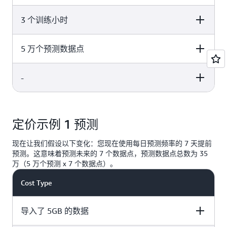
3 个训练小时
Pricing
Usage Cost
0.088 美元/GB
5GB x 0.088 美元/GB = 0.44 美元
5 万个预测数据点
Pricing
Usage Cost
3 小时 x 每小时 0.24 美元 = 0.72
-
Pricing
Usage Cost
每小时 0.24 美元
美元
前 10 万个预测数据点，每
5 万次预测 x 每 1000 次
Pricing
Usage Cost
1000 个预测数据点 2 美元
预测 2 美元 = 100 美元
定价示例 1 预测
-
= 101.16 美元
总费用
现在让我们假设以下变化：您现在使用每日预测频率的 7 天提前
预测。这意味着预测未来的 7 个数据点，预测数据点总数为 35
万（5 万个预测 x 7 个数据点）。
Cost Type
导入了 5GB 的数据