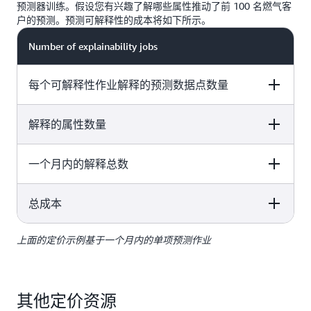
预测器训练。假设您有兴趣了解哪些属性推动了前 100 名燃气客
户的预测。预测可解释性的成本将如下所示。
Number of explainability jobs
每个可解释性作业解释的预测数据点数量
解释的属性数量
100 customer time series / 50 time series maximum per
explainability job = 2
一个月内的解释总数
100 customer time series / 50 time series maximum per
50 位居民客户 x 1 种能量类型 x 1 分位数 x 24 小时 =
explainability job = 2
1200
总成本
100 customer time series / 50 time series maximum per
价格 + 节假日 + 天气指数 = 3
explainability job = 2
上面的定价示例基于一个月内的单项预测作业
100 customer time series / 50 time series maximum per
1200 x 3 x 2 = 8000（舍入到最接近的千位数）
explainability job = 2
2 美元/1000 个解释 x 8000 个解释 = 16 美元
其他定价资源