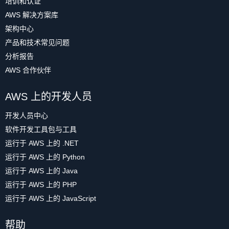
培训和认证
请注意，我们没有在这些方法中更新
AWS 解决方案库
UserData.isSignedIn 标记，该操作将在下一
架构中心
节中完成。
产品和技术常见问题
b.添加身份验证中心侦听器
分析报告
AWS 合作伙伴
为了跟踪身份验证状态的变化，我们添加了
代码以订阅由 Amplify 发送的身份验证事件。
AWS 上的开发人员
我们在 Backend.initialize() 方法中初始化该
开发人员中心
中心。
软件开发工具包与工具
在收到身份验证事件时，我们将调用
运行于 AWS 上的 .NET
updateUserData() 方法。此方法可使
运行于 AWS 上的 Python
UserData 对象保持同步。
运行于 AWS 上的 Java
UserData.isSignedIn 属性是
运行于 AWS 上的 PHP
LiveData<Boolean>，这意味着当值更改时，
运行于 AWS 上的 JavaScript
订阅此属性的观察者将收到通知。我们使用
此机制来自动刷新用户界面。您可以
在
帮助
Android 文档中了解关于 LiveData 的更多信