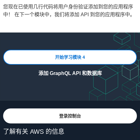
的确切名称将有所不同）：
✔ All resources are updated 
in
 the cloud

}
// inside Backend class
您现在已使用几行代码将用户身份验证添加到您的应用程序
在后端类中的任意位置，添加以下四种方
fun 
initialize
(
applicationContext
:
 Context
)
:
中！ 在下一个模块中，我们将添加 API 到您的应用程序中。
法：
Hosted UI Endpoint
:
 https
:
/
/
androidgettingsta
try
{
复制
Test Your Hosted UI Endpoint
:
 https
:
/
/
android
        Amplify
.
addPlugin
(
AWSCognitoAuthPlugi
Successfully added resource androidgettingsta
        Amplify
.
configure
(
applicationContext
)
复制
private
 fun 
updateUserData
(
withSignedInStatus
复制
        Log
.
i
(
TAG
,
"Initialized Amplify"
)
    UserData
.
setSignedIn
(
withSignedInStatus
)
}
catch
(
e
:
 AmplifyException
)
{
}
开始学习模块 4
        Log
.
e
(
TAG
,
"Could not initialize Ampl
}
fun 
signOut
(
)
{
return
this
    Log
添加 GraphQL API 和数据库
.
i
(
TAG
,
"Initiate Signout Sequence"
)
}
    Amplify
.
Auth
.
signOut
(
{
 Log
.
i
(
TAG
,
"Signed out!"
)
}
,
复制
{
 error 
-
>
 Log
.
e
(
TAG
,
 error
.
toString
(
)
}
请不要忘记添加导入语句，Android Studio 会
登录控制台
自动为您完成此操作（在 Mac 上，在代码编
fun 
signIn
(
callingActivity
:
 Activity
)
{
了解有关 AWS 的信息
辑器检测到的每个错误上，同时按 Alt 和
    Log
.
i
(
TAG
,
"Initiate Signin Sequence"
)
Enter 键）。