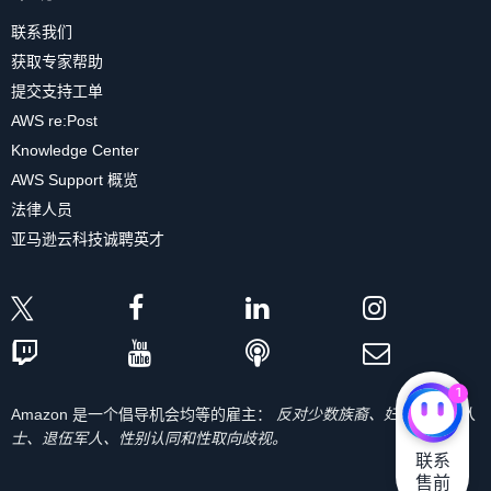
息
。
联系我们
获取专家帮助
我们还添加了代码以在应用程序启动时检查
提交支持工单
以前的身份验证状态。当应用程序启动时，
AWS re:Post
它会检查 Cognito 会话是否已存在，并相应
Knowledge Center
地更新 UserData。
AWS Support 概览
在 Backend.initialize() 中，在 try/catch 块之
法律人员
后和 return 语句之前
添加以下代码
。
亚马逊云科技诚聘英才
// in Backend.initialize() function, after th
Log
.
i
(
TAG
,
"registering hub event"
)
1
Amazon 是一个倡导机会均等的雇主：
反对少数族裔、妇女、残疾人
// listen to auth event
Amplify
.
Hub
.
subscribe
(
HubChannel
.
AUTH
)
{
 hubE
士、退伍军人、性别认同和性取向歧视。
联系

售前
    when 
(
hubEvent
.
name
)
{