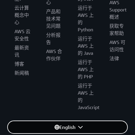
心
AWS
云计算
运行于
Support
产品和
概念中
AWS 上
概述
技术常
心
的
见问题
获取专
Python
AWS 云
家帮助
分析报
安全性
运行于
告
AWS 可
AWS 上
最新资
访问性
AWS 合
的 Java
讯
作伙伴
法律
运行于
博客
AWS 上
新闻稿
的 PHP
运行于
AWS 上
的
JavaScript
English