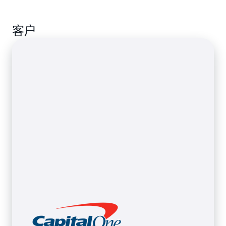
列中的数据量可能会因最终用户的操作和需求而发生
用并防止资源耗尽。您可以专注于构建和分析数据，
以通过轻松将应用程序与其他系统连接，或修改组件
生成式人工智能领域正在迅速发展，组织需要快速创
难以预测的变化。AWS Lambda 原生集成 AWS 及第
而无需成为 AWS 基础设施管理的专家。
来增强其功能，而无需对整个系统进行重构。
客户
新和适应，以保持竞争优势。这一演变得益于能够满
三方实时数据来源（例如
Amazon SQS
、
Amazon
足多样化需求的大语言模型（LLM）的显著增长。各
Kinesis
、
Amazon Managed Streaming for Apache
组织正在构建分布式架构，根据自身独特的需求利用
Kafka（MSK）
以及 Apache Kafka），使您能够处理
特定的 LLM。由 AWS Lambda 提供支持的 AWS 无服
实时数据，而无需承担管理流式客户端库或学习专用
务器架构非常适合生成式人工智能应用程序，使您能
数据处理框架的额外负担。
够从小规模起步并实现无缝扩展，同时安全地大规模
处理分布式、事件驱动的工作流程。