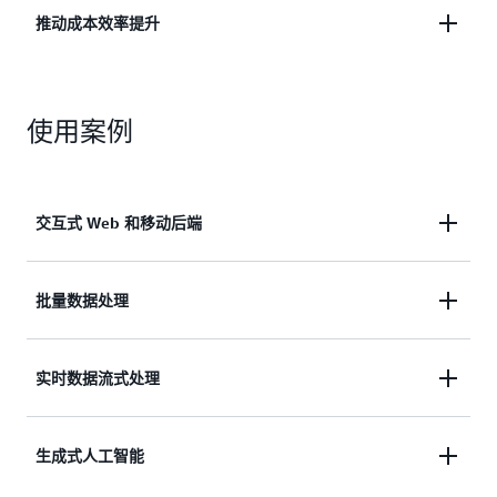
减轻安全运营负担，提供安全隔离，并在加速创新的
推动成本效率提升
同时推动业务连续性。
采用按毫秒计费的即用即付模式，同时降低与基础设
施管理和应用程序开发相关的运营成本。
使用案例
交互式 Web 和移动后端
Web 和移动应用程序通常包含身份验证、地理编码
批量数据处理
和实时消息传递等复杂功能，这些功能大多构建为基
于分布式微服务的系统。这些应用程序必须几乎实时
批量数据处理任务通常需要在短时间内处理海量数
实时数据流式处理
响应客户活动，并能无缝扩展以满足不可预测的需
据，因此需要大量的计算和存储资源。AWS Lambda
求，同时保持强大的安全性。借助 AWS Lambda，您
非常适合此类工作负载，它提供经济实惠、按毫秒计
可以构建和运营功能强大的 Web 和移动后端，这些
实时数据处理是指对连续数据进行即时、高效的处
生成式人工智能
费的计算服务，能够根据处理需求自动横向扩展，并
Web 和移动后端能够根据实时需求自动进行弹性扩
理，以获取分析见解并提升客户体验。流式传输或队
在任务完成后自动缩减规模，从而确保资源的高效利
展，从而为终端用户提供稳定、不间断的服务。您可