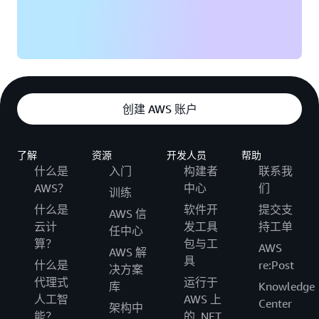
创建 AWS 账户
了解
资源
开发人员
帮助
什么是
入门
构建者
联系我
AWS？
中心
们
训练
什么是
软件开
提交支
AWS 信
云计
发工具
持工单
任中心
算？
包与工
AWS
AWS 解
具
什么是
re:Post
决方案
代理式
运行于
库
Knowledge
人工智
AWS 上
Center
架构中
能？
的 .NET