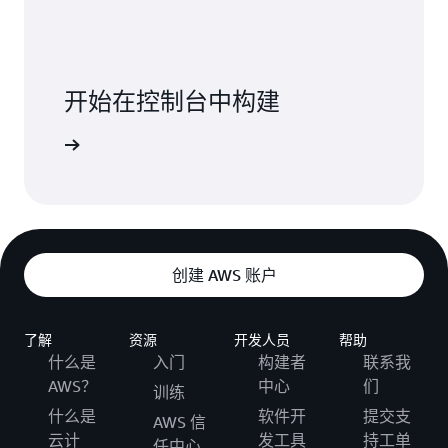
开始在控制台中构建
登录
创建 AWS 账户
了解
资源
开发人员
帮助
什么是
入门
构建者
联系我
AWS？
中心
们
训练
什么是
软件开
提交支
AWS 信
云计
发工具
持工单
任中心