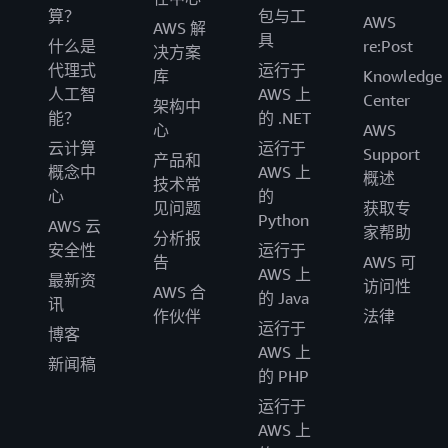
算？
包与工
AWS
AWS 解
具
什么是
re:Post
决方案
代理式
运行于
库
Knowledge
人工智
AWS 上
Center
架构中
能？
的 .NET
心
AWS
云计算
运行于
Support
产品和
概念中
AWS 上
概述
技术常
心
的
见问题
获取专
Python
AWS 云
家帮助
分析报
安全性
运行于
告
AWS 可
AWS 上
最新资
访问性
AWS 合
的 Java
讯
作伙伴
法律
运行于
博客
AWS 上
新闻稿
的 PHP
运行于
AWS 上