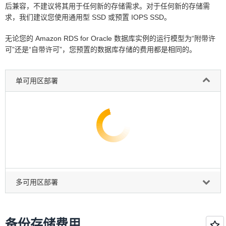
后兼容，不建议将其用于任何新的存储需求。对于任何新的存储需
求，我们建议您使用通用型 SSD 或预置 IOPS SSD。
无论您的 Amazon RDS for Oracle 数据库实例的运行模型为“附带许
可”还是“自带许可”，您预置的数据库存储的费用都是相同的。
单可用区部署
* 这是整个预留实例使用期内的平均月付款项。每
个月的实际月付款项等于该月的实际小时数乘以小
时使用费率，或者等于该月的秒数乘以小时使用费
率再除以 3600，具体情况取决于用于您运行的
Amazon RDS for Oracle 实例类型。小时使用费
率等于整个预留实例有效期间的月付款项总平均值
除以整个预留实例期间的总小时数（基于 365 天
一年）。
多可用区部署
** 有效小时定价可以帮助您计算预留实例比按需定
价节省的成本。当您购买预留实例时，将按照您选
择的整个预留实例期间的每个小时向您收费，无论
该实例是否在运行。有效小时定价显示分摊的小时
备份存储费用