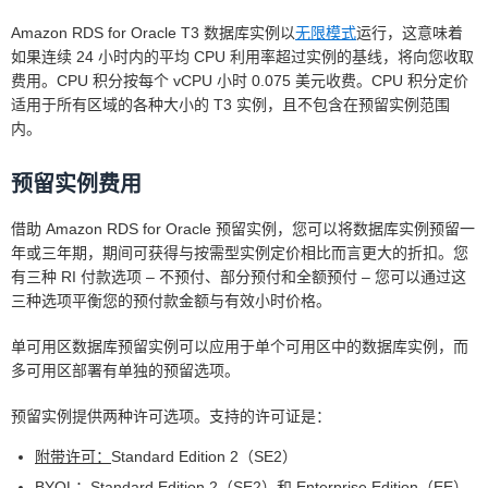
Amazon RDS for Oracle T3 数据库实例以
无限模式
运行，这意味着
下方的定价适用于在单可用区中部署的数据
如果连续 24 小时内的平均 CPU 利用率超过实例的基线，将向您收取
库实例。
费用。CPU 积分按每个 vCPU 小时 0.075 美元收费。CPU 积分定价
适用于所有区域的各种大小的 T3 实例，且不包含在预留实例范围
SE2（多可用区）
内。
预留实例费用
借助 Amazon RDS for Oracle 预留实例，您可以将数据库实例预留一
年或三年期，期间可获得与按需型实例定价相比而言更大的折扣。您
有三种 RI 付款选项 – 不预付、部分预付和全额预付 – 您可以通过这
多可用区部署
三种选项平衡您的预付款金额与有效小时价格。
单可用区数据库预留实例可以应用于单个可用区中的数据库实例，而
多可用区部署有单独的预留选项。
预留实例提供两种许可选项。支持的许可证是：
附带许可：
Standard Edition 2（SE2）
BYOL：
Standard Edition 2（SE2）和 Enterprise Edition（EE）