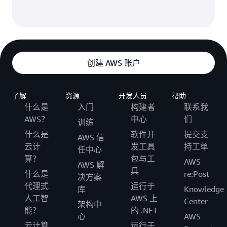
创建 AWS 账户
了解
资源
开发人员
帮助
什么是
入门
构建者
联系我
AWS？
中心
们
训练
什么是
软件开
提交支
AWS 信
云计
发工具
持工单
任中心
算？
包与工
AWS
AWS 解
具
什么是
re:Post
决方案
代理式
运行于
库
Knowledge
人工智
AWS 上
Center
架构中
能？
的 .NET
心
AWS
云计算
运行于