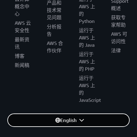
Support
产品和
概念中
AWS 上
概述
技术常
心
的
见问题
获取专
Python
AWS 云
家帮助
分析报
安全性
运行于
告
AWS 可
AWS 上
最新资
访问性
AWS 合
的 Java
讯
作伙伴
法律
运行于
博客
AWS 上
新闻稿
的 PHP
运行于
AWS 上
的
JavaScript
English