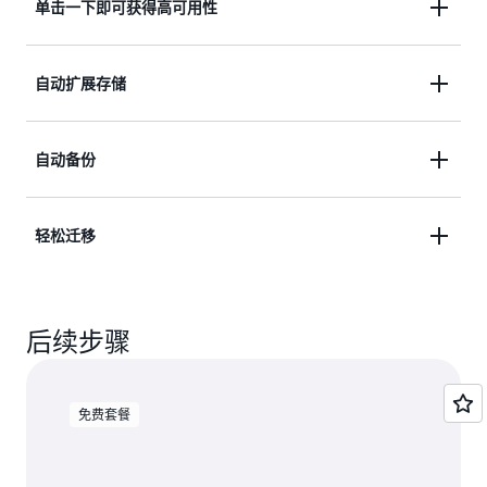
单击一下即可获得高可用性
Database Service（RDS）完全托管。您再也无需担
心硬件预置、软件修补、设置、配置或备份等数据库
只需单击一下，您即可启用多可用区选项，从而实现
管理任务。
自动扩展存储
在不同可用区中同步复制数据。如果主节点崩溃，则
您的数据库将会自动故障转移至辅助节点，并且我们
通过选择自动扩展存储，实例将会自动提高存储大
将会自动重建辅助节点。
自动备份
小，而无需停机。使用 RDS Storage Auto Scaling，
您只需设置所需的存储上限，其余的由 Auto Scaling
Amazon RDS 会创建并保存 SQL Server 实例的自动
负责。
轻松迁移
备份。Amazon RDS 会创建实例的存储卷快照，从而
备份整个实例，而不是单个数据库。Amazon RDS
我们支持通过多种方式迁移至 Amazon RDS for SQL
for SQL Server 会在数据库实例的备份时段过程中创
Server，包括单文件和多文件本机还原、Microsoft
建数据库实例的自动备份。
后续步骤
SQL Server 数据库发布向导、Import/Export、AWS
Database Migration Service 和 SQL Server 复制。
免费套餐