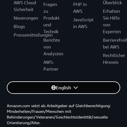
AWS Cloud
Überblick
Fragen
PHP in
Sicherheit
zu
AWS
Erhalten
Neuerungen
Produkt
Sie Hilfe
JavaScript
und
von
Blogs
in AWS
Technik
Experten
Pressemitteilungen
Berichte
Barrierefrei
von
bei AWS
Analysten
Rechtlicher
AWS-
Hinweis
Partner
English
Amazon.com setzt als Arbeitgeber auf Gleichberechtigung:
Minderheiten/Frauen/Menschen mit
Behinderungen/Veteranen/Geschlechtsidentität/sexuelle
Orientierung/Alter.