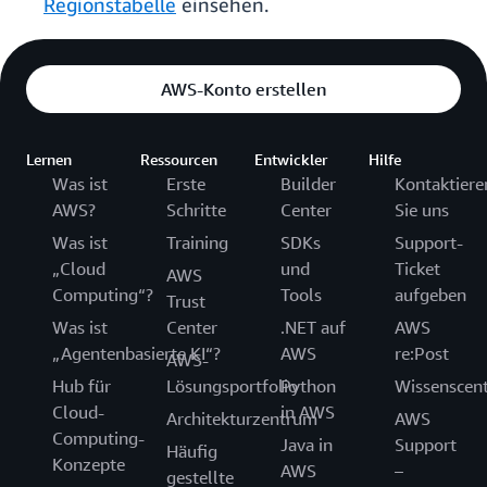
Regionstabelle
einsehen.
AWS-Konto erstellen
Lernen
Ressourcen
Entwickler
Hilfe
Was ist
Erste
Builder
Kontaktiere
AWS?
Schritte
Center
Sie uns
Was ist
Training
SDKs
Support-
„Cloud
und
Ticket
AWS
Computing“?
Tools
aufgeben
Trust
Was ist
Center
.NET auf
AWS
„Agentenbasierte KI“?
AWS
re:Post
AWS-
Hub für
Lösungsportfolio
Python
Wissenscen
Cloud-
in AWS
Architekturzentrum
AWS
Computing-
Java in
Support
Häufig
Konzepte
AWS
–
gestellte