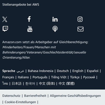
Stellenangebote bei AWS
Amazon.com setzt als Arbeitgeber auf Gleichberechtigung:
Minderheiten/Frauen/Menschen mit
Behinderungen/Veteranen/Geschlechtsidentität/sexuelle
Orientierung/Alter.
Sprache
عربي
Bahasa Indonesia
Deutsch
English
Español
Français
Italiano
Português
Tiếng Việt
Türkçe
Ρусский
ไทย
日本語
한국어
中文 (简体)
中文 (繁體)
Datenschutz
|
Barrierefreiheit
|
Allgemeine Geschäftsbedingungen
|
Cookie-Einstellungen
|