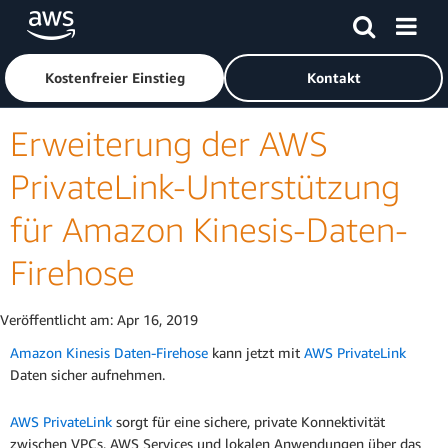
Überspringen zum Hauptinhalt
Klicken Sie hier, um zur Amazon Web Services-Startseite z
Kostenfreier Einstieg
Kontakt
Erweiterung der AWS
PrivateLink-Unterstützung
für Amazon Kinesis-Daten-
Firehose
Veröffentlicht am:
Apr 16, 2019
Amazon Kinesis Daten-Firehose
kann jetzt mit
AWS PrivateLink
Daten sicher aufnehmen.
AWS PrivateLink
sorgt für eine sichere, private Konnektivität
zwischen VPCs, AWS Services und lokalen Anwendungen über das