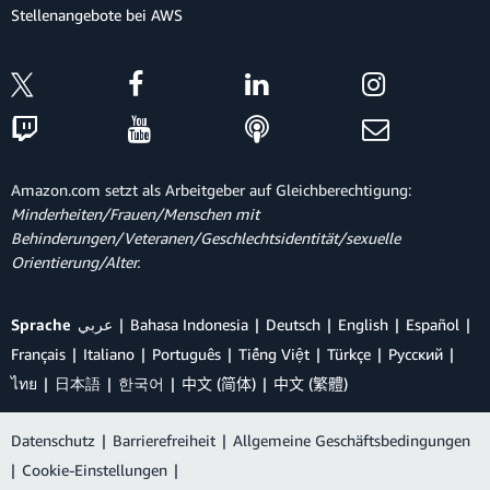
Stellenangebote bei AWS
Amazon.com setzt als Arbeitgeber auf Gleichberechtigung:
Minderheiten/Frauen/Menschen mit
Behinderungen/Veteranen/Geschlechtsidentität/sexuelle
Orientierung/Alter.
Sprache
عربي
Bahasa Indonesia
Deutsch
English
Español
Français
Italiano
Português
Tiếng Việt
Türkçe
Ρусский
ไทย
日本語
한국어
中文 (简体)
中文 (繁體)
Datenschutz
|
Barrierefreiheit
|
Allgemeine Geschäftsbedingungen
|
Cookie-Einstellungen
|