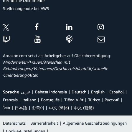
Rechtliche Dokumente
Stellenangebote bei AWS
Amazon.com setzt als Arbeitgeber auf Gleichberechtigung:
Minderheiten/Frauen/Menschen mit
Behinderungen/Veteranen/Geschlechtsidentität/sexuelle
Orientierung/Alter.
Sprache
عربي
Bahasa Indonesia
Deutsch
English
Español
Français
Italiano
Português
Tiếng Việt
Türkçe
Ρусский
ไทย
日本語
한국어
中文 (简体)
中文 (繁體)
Datenschutz
|
Barrierefreiheit
|
Allgemeine Geschäftsbedingungen
|
Cookie-Einstellungen
|