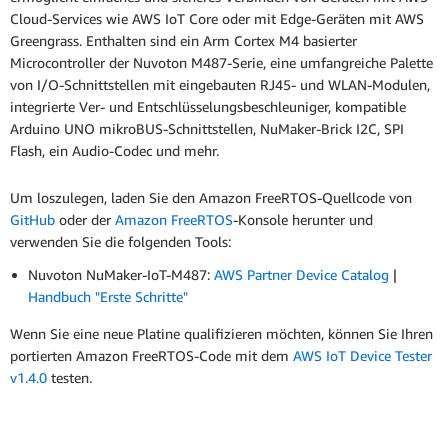
Cloud-Services wie AWS IoT Core oder mit Edge-Geräten mit AWS
Greengrass. Enthalten sind ein Arm Cortex M4 basierter
Microcontroller der Nuvoton M487-Serie, eine umfangreiche Palette
von I/O-Schnittstellen mit eingebauten RJ45- und WLAN-Modulen,
integrierte Ver- und Entschlüsselungsbeschleuniger, kompatible
Arduino UNO mikroBUS-Schnittstellen, NuMaker-Brick I2C, SPI
Flash, ein Audio-Codec und mehr.
Um loszulegen, laden Sie den Amazon FreeRTOS-Quellcode von
GitHub
oder der
Amazon FreeRTOS
-Konsole herunter und
verwenden Sie die folgenden Tools:
Nuvoton NuMaker-IoT-M487:
AWS Partner Device Catalog
|
Handbuch "Erste Schritte"
Wenn Sie eine neue Platine qualifizieren möchten, können Sie Ihren
portierten Amazon FreeRTOS-Code mit dem
AWS IoT Device Tester
v1.4.0
testen.