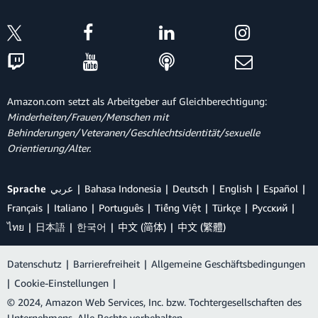
Amazon.com setzt als Arbeitgeber auf Gleichberechtigung:
Minderheiten/Frauen/Menschen mit
Behinderungen/Veteranen/Geschlechtsidentität/sexuelle
Orientierung/Alter.
Sprache
عربي
Bahasa Indonesia
Deutsch
English
Español
Français
Italiano
Português
Tiếng Việt
Türkçe
Ρусский
ไทย
日本語
한국어
中文 (简体)
中文 (繁體)
Datenschutz
|
Barrierefreiheit
|
Allgemeine Geschäftsbedingungen
|
Cookie-Einstellungen
|
© 2024, Amazon Web Services, Inc. bzw. Tochtergesellschaften des
Unternehmens. Alle Rechte vorbehalten.