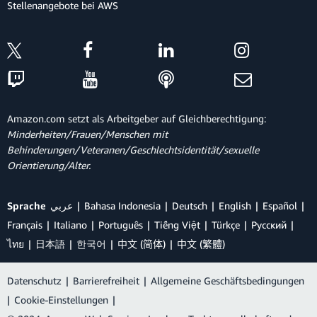
Stellenangebote bei AWS
Amazon.com setzt als Arbeitgeber auf Gleichberechtigung:
Minderheiten/Frauen/Menschen mit
Behinderungen/Veteranen/Geschlechtsidentität/sexuelle
Orientierung/Alter.
Sprache
عربي
Bahasa Indonesia
Deutsch
English
Español
Français
Italiano
Português
Tiếng Việt
Türkçe
Ρусский
ไทย
日本語
한국어
中文 (简体)
中文 (繁體)
Datenschutz
|
Barrierefreiheit
|
Allgemeine Geschäftsbedingungen
|
Cookie-Einstellungen
|