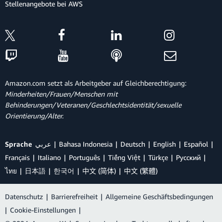
Stellenangebote bei AWS
Amazon.com setzt als Arbeitgeber auf Gleichberechtigung:
Minderheiten/Frauen/Menschen mit
Behinderungen/Veteranen/Geschlechtsidentität/sexuelle
Orientierung/Alter.
Sprache
عربي
Bahasa Indonesia
Deutsch
English
Español
Français
Italiano
Português
Tiếng Việt
Türkçe
Ρусский
ไทย
日本語
한국어
中文 (简体)
中文 (繁體)
Datenschutz
|
Barrierefreiheit
|
Allgemeine Geschäftsbedingungen
|
Cookie-Einstellungen
|