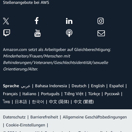
Stellenangebote bei AWS
Amazon.com setzt als Arbeitgeber auf Gleichberechtigung:
Minderheiten/Frauen/Menschen mit
Behinderungen/Veteranen/Geschlechtsidentität/sexuelle
Orientierung/Alter.
Sprache
عربي
Bahasa Indonesia
Deutsch
English
Español
Français
Italiano
Português
Tiếng Việt
Türkçe
Ρусский
ไทย
日本語
한국어
中文 (简体)
中文 (繁體)
Datenschutz
|
Barrierefreiheit
|
Allgemeine Geschäftsbedingungen
|
Cookie-Einstellungen
|