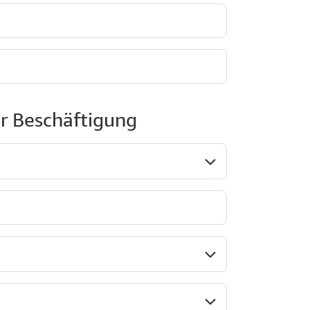
r Beschäftigung
osition*
Unternehmenstyp*
Branche*