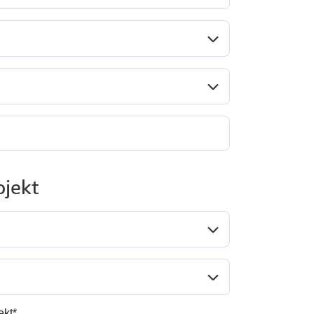
Land/Region*
undesstaat*
jekt
nwendungsfall*
rt der Anfrage*
ekt*