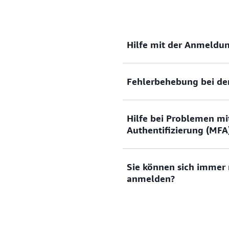
Hilfe mit der Anmeldun
Fehlerbehebung bei d
Benötigen Sie Hilfe mit de
Managementkonsole?
Hilfe bei Problemen mi
Sie haben versucht, sich a
Dokumentation anzeigen
Authentifizierung (MFA
haben nicht funktioniert? O
Anmeldeinformationen für 
Benutzerkonto?
Sie können sich immer
Verlorenes oder unbrauchba
anmelden?
(MFA)
Lösungen anzeigen
Lösung anzeigen
Wenn Sie sich immer noch 
können, füllen Sie bitte di