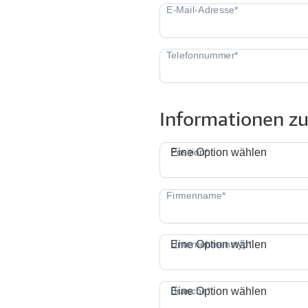
Informationen zu
P
Position*
Eine Option wählen
Unternehmenstyp*
Eine Option wählen
Branche*
Eine Option wählen