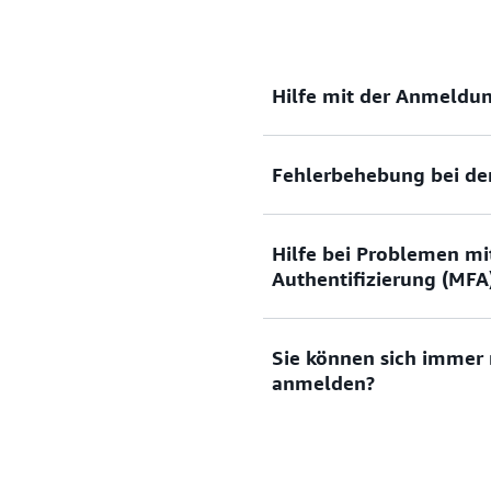
Hilfe mit der Anmeldun
Fehlerbehebung bei d
Benötigen Sie Hilfe mit de
Managementkonsole?
Hilfe bei Problemen mi
Sie haben versucht, sich a
Dokumentation anzeigen
Authentifizierung (MFA
haben nicht funktioniert? O
Anmeldeinformationen für 
Benutzerkonto?
Sie können sich immer
Verlorenes oder unbrauchba
anmelden?
(MFA)
Lösungen anzeigen
Lösung anzeigen
Wenn Sie sich immer noch 
können, füllen Sie bitte di