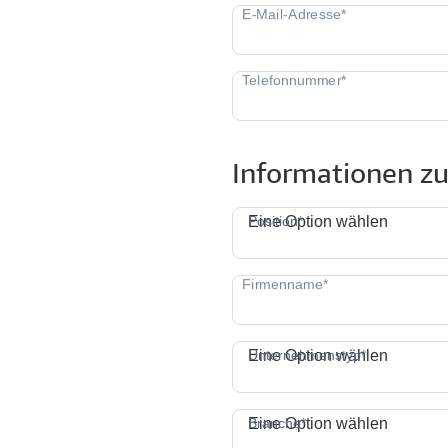
Informationen zu
P
Position*
Eine Option wählen
Unternehmenstyp*
Eine Option wählen
Branche*
Eine Option wählen