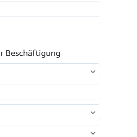
r Beschäftigung
osition*
Unternehmenstyp*
Branche*