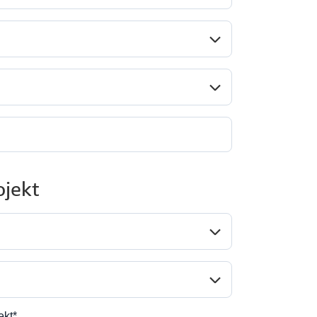
Land/Region*
undesstaat*
jekt
nwendungsfall*
rt der Anfrage*
ekt*