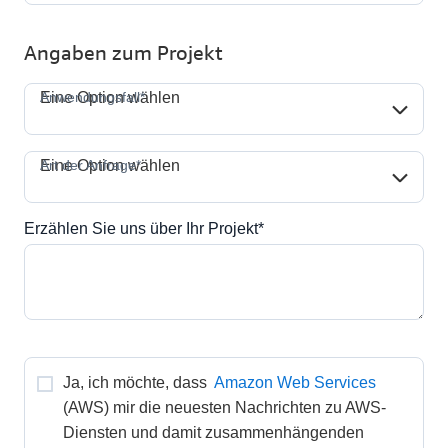
Angaben zum Projekt
Anwendungsfall*
Anwendungsfall*
Eine Option wählen
Art der Anfrage*
Art der Anfrage*
Eine Option wählen
Erzählen Sie uns über Ihr Projekt*
Ja, ich möchte, dass 
Amazon Web Services
(AWS) mir die neuesten Nachrichten zu AWS-
Diensten und damit zusammenhängenden 