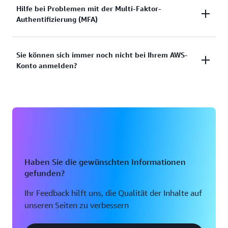
Sie haben versucht, sich anzumelden, aber die
Hilfe bei Problemen mit der Multi-Faktor-
Dokumentation anzeigen
Authentifizierung (MFA)
Anmeldeinformationen haben nicht funktioniert?
Oder verfügen Sie nicht über die
Anmeldeinformationen für den Zugriff auf das AWS-
Verlorenes oder unbrauchbares Multi-Faktor-
Sie können sich immer noch nicht bei Ihrem AWS-
Root-Benutzerkonto?
Konto anmelden?
Authentifizierungs-Gerät (MFA)
Lösungen anzeigen
Lösung anzeigen
Wenn Sie sich immer noch nicht bei Ihrem AWS-
Konto anmelden können, füllen Sie bitte dieses
Formular aus.
Formular anzeigen
Haben Sie die gewünschten Informationen
gefunden?
Ihr Feedback hilft uns, die Qualität der Inhalte auf
unseren Seiten zu verbessern