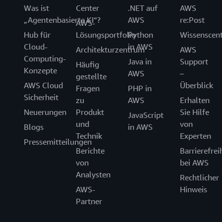
Was ist
Center
.NET auf
AWS
„Agentenbasierte KI“?
AWS
re:Post
AWS-
Hub für
Lösungsportfolio
Python
Wissenscen
Cloud-
in AWS
Architekturzentrum
AWS
Computing-
Java in
Support
Häufig
Konzepte
AWS
–
gestellte
AWS Cloud
Überblick
Fragen
PHP in
Sicherheit
zu
AWS
Erhalten
Neuerungen
Produkt
Sie Hilfe
JavaScript
und
von
Blogs
in AWS
Technik
Experten
Pressemitteilungen
Berichte
Barrierefrei
von
bei AWS
Analysten
Rechtlicher
AWS-
Hinweis
Partner