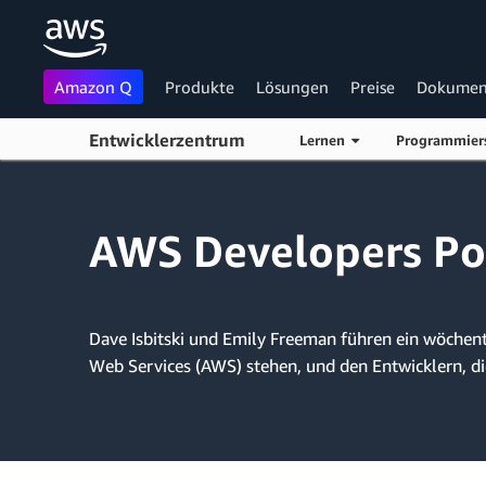
Amazon Q
Produkte
Lösungen
Preise
Dokumen
Entwicklerzentrum
Lernen
Programmier
Überspringen zum Hauptinhalt
AWS Developers Po
Dave Isbitski und Emily Freeman führen ein wöchen
Web Services (AWS) stehen, und den Entwicklern, di