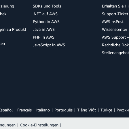
izierung
SDKs und Tools
Erhalten Sie H
thek
.NET auf AWS
Support-Ticket
Python in AWS
AWS re:Post
agen zu Produkt
Java in AWS
Wissenscenter
PHP in AWS
AWS Support –
ten
JavaScript in AWS
Rechtliche Do
Stellenangebo
Español
Français
Italiano
Português
Tiếng Việt
Türkçe
Ρусски
ingungen
|
Cookie-Einstellungen
|