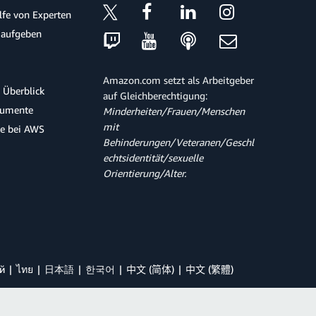
ilfe von Experten
 aufgeben
Amazon.com setzt als Arbeitgeber
 Überblick
auf Gleichberechtigung:
kumente
Minderheiten/Frauen/Menschen
mit
te bei AWS
Behinderungen/Veteranen/Geschl
echtsidentität/sexuelle
Orientierung/Alter.
й
ไทย
日本語
한국어
中文 (简体)
中文 (繁體)