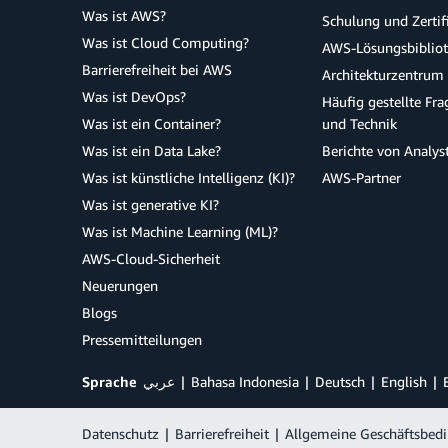
Was ist AWS?
Schulung und Zertif
Was ist Cloud Computing?
AWS-Lösungsbiblio
Barrierefreiheit bei AWS
Architekturzentrum
Was ist DevOps?
Häufig gestellte Fr
Was ist ein Container?
und Technik
Was ist ein Data Lake?
Berichte von Analys
Was ist künstliche Intelligenz (KI)?
AWS-Partner
Was ist generative KI?
Was ist Machine Learning (ML)?
AWS-Cloud-Sicherheit
Neuerungen
Blogs
Pressemitteilungen
Sprache
عربي
Bahasa Indonesia
Deutsch
English
Datenschutz
|
Barrierefreiheit
|
Allgemeine Geschäftsbed