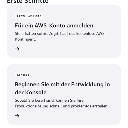
Erste Schritte
Credits für die Nutzung über die Testlimits hinaus.
diese kostenlosen Nutzungsbeschränkungen
überschreiten oder auf Funktionen zugreifen, die
Erste Schritte
nicht im kostenlosen Kontingent enthalten sind,
Für ein AWS-Konto anmelden
werden automatisch Gutschriften zur Deckung der
zusätzlichen Kosten angerechnet.
Sie erhalten sofort Zugriff auf das kostenlose AWS-
Kontingent.
stellen
Konsole
Beginnen Sie mit der Entwicklung in
der Konsole
Sobald Sie bereit sind, können Sie Ihre
Produktionslösung schnell und problemlos erstellen
ationen