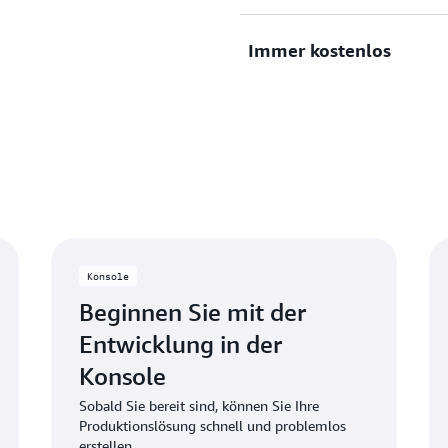
Services zu nutzungsbasiert
30 immer kostenlosen Servic
Immer kostenlos
Lösungen mit Zuversicht.
Erleben Sie ausgewählte A
kostenloser Testversionen. 
der Nutzung des Dienstes b
Credits für die Nutzung übe
Nutzen Sie dauerhaft koste
monatlichen Limits. Wenn 
Nutzungsbeschränkungen üb
die nicht im kostenlosen K
automatisch Gutschriften z
angerechnet.
Konsole
Beginnen Sie mit der
Entwicklung in der
Konsole
Sobald Sie bereit sind, können Sie Ihre
Produktionslösung schnell und problemlos
erstellen