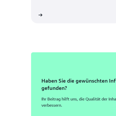
AWS-Konto erstellen
Weitere Inf
Haben Sie die gewünschten In
gefunden?
Ihr Beitrag hilft uns, die Qualität der In
verbessern.