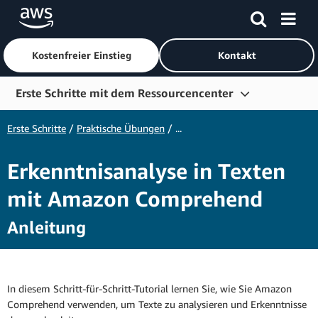
Kostenfreier Einstieg
Kontakt
Überspringen zum Hauptinhalt
Erste Schritte mit dem Ressourcencenter
Erste Schritte
Erste Schritte
/
Praktische Übungen
/ ...
Lernen
Erkenntnisanalyse in Texten
In Kontakt treten
mit Amazon Comprehend
Entwicklertools
Anleitung
Weitere Ressourcen
Nach Rolle durchsuchen
In diesem Schritt-für-Schritt-Tutorial lernen Sie, wie Sie Amazon
Comprehend verwenden, um Texte zu analysieren und Erkenntnisse