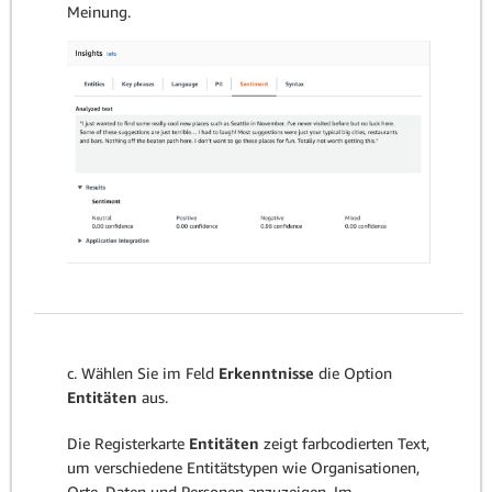
Meinung.
c. Wählen Sie im Feld
Erkenntnisse
die Option
Entitäten
aus.
Die Registerkarte
Entitäten
zeigt farbcodierten Text,
um verschiedene Entitätstypen wie Organisationen,
Orte, Daten und Personen anzuzeigen. Im