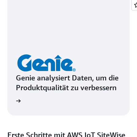
Genie analysiert Daten, um die
Produktqualität zu verbessern
ie lesen
Erste Schritte mit AWS IoT SiteWise