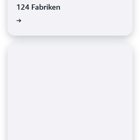
124 Fabriken
ie lesen