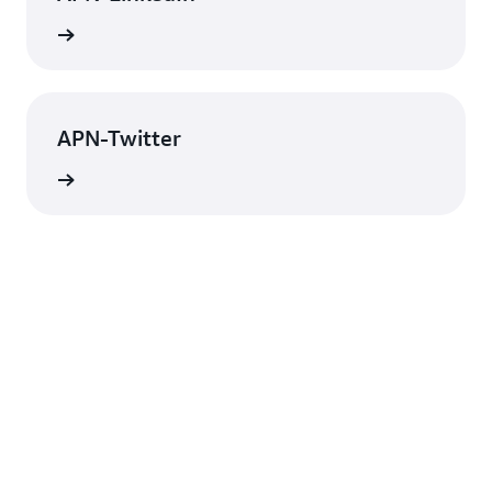
ationen
APN-Twitter
ationen