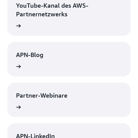
YouTube-Kanal des AWS-
Partnernetzwerks
pdates.
APN-Blog
ationen
Partner-Webinare
ationen
APN-LinkedIn