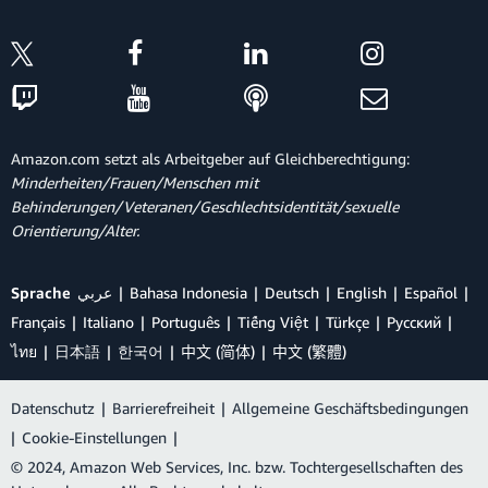
Amazon.com setzt als Arbeitgeber auf Gleichberechtigung:
Minderheiten/Frauen/Menschen mit
Behinderungen/Veteranen/Geschlechtsidentität/sexuelle
Orientierung/Alter.
Sprache
عربي
Bahasa Indonesia
Deutsch
English
Español
Français
Italiano
Português
Tiếng Việt
Türkçe
Ρусский
ไทย
日本語
한국어
中文 (简体)
中文 (繁體)
Datenschutz
|
Barrierefreiheit
|
Allgemeine Geschäftsbedingungen
|
Cookie-Einstellungen
|
© 2024, Amazon Web Services, Inc. bzw. Tochtergesellschaften des